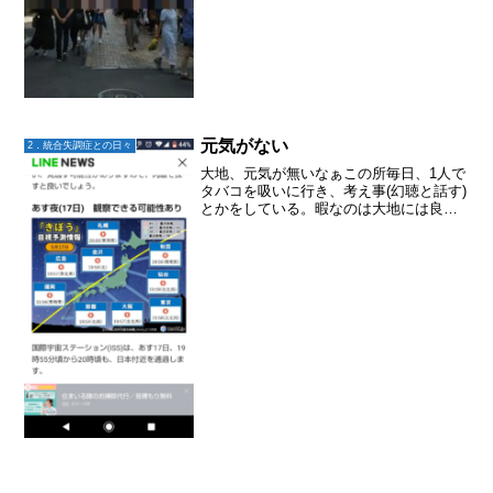
元気がない
2．統合失調症との日々
大地、元気が無いなぁこの所毎日、1人で
タバコを吸いに行き、考え事(幻聴と話す)
とかをしている。暇なのは大地には良く
ないのかもしれない。心理教育もどきを
やってみることにした。家族会の友人
が、統合失調症について訪問看護用に作
られた冊子を送ってく...