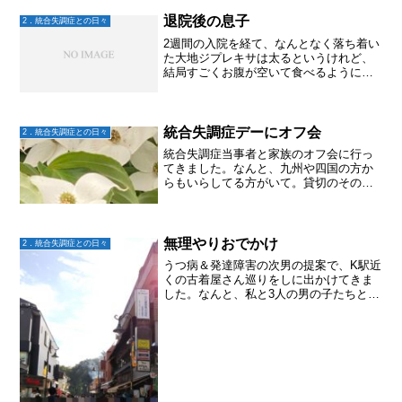
退院後の息子
2．統合失調症との日々
2週間の入院を経て、なんとなく落ち着い
た大地ジプレキサは太るというけれど、
結局すごくお腹が空いて食べるようにな
ってしまうから太るとのこと。この空腹
感に大地は耐えられるのか？？と思った
けれど、案外食べずに、とはいえせっか
く昨年末からのジム通い...
統合失調症デーにオフ会
2．統合失調症との日々
統合失調症当事者と家族のオフ会に行っ
てきました。なんと、九州や四国の方か
らもいらしてる方がいて。貸切のそのお
店はめっちゃ賑やか。最初は初めての方
との話のきっかけにちょっと戸惑う私(シ
ャイだから)。でも、当事者のみんなが話
しかけてくれて、そこ...
無理やりおでかけ
2．統合失調症との日々
うつ病＆発達障害の次男の提案で、K駅近
くの古着屋さん巡りをしに出かけてきま
した。なんと、私と3人の男の子たちとで
す。昨日は出かけるのを楽しみにしてい
た統失長男ですが、朝ごはんの後また寝
てしまい、出かける時にはからだがだる
くて起きられないとか...