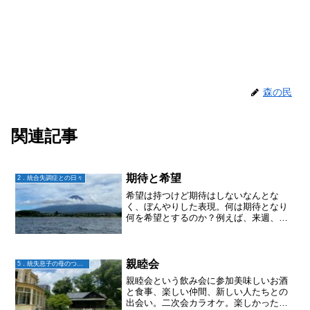
森の民
関連記事
期待と希望
2．統合失調症との日々
希望は持つけど期待はしないなんとな
く、ぼんやりした表現。何は期待となり
何を希望とするのか？例えば、来週、作
業所の見学に行こう！と決めてその時は
行く気満々な様子だったとする。こちら
もいよいよ社会と繋がるのかと嬉しくな
る。けれど当日になって、や...
親睦会
5．統失息子の母のつぶやき
親睦会という飲み会に参加美味しいお酒
と食事、楽しい仲間、新しい人たちとの
出会い。二次会カラオケ。楽しかったー