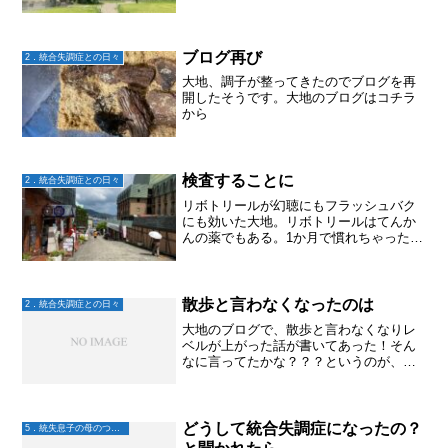
大地のおかげで会えた方々に感謝だなー
ブログ再び
2．統合失調症との日々
大地、調子が整ってきたのでブログを再
開したそうです。大地のブログはコチラ
から
検査することに
2．統合失調症との日々
リボトリールが幻聴にもフラッシュバク
にも効いた大地。リボトリールはてんか
んの薬でもある。1か月で慣れちゃったけ
ど。。。幻聴やフラッシュバックが元通
りになり辛すぎて受診日を変更した大
地。主治医に状況を伝えると、、、脳波
検査することになった。わ...
散歩と言わなくなったのは
2．統合失調症との日々
大地のブログで、散歩と言わなくなりレ
ベルが上がった話が書いてあった！そん
なに言ってたかな？？？というのが、正
直な感想。で、大地とその事を話してみ
た。他の誰とも話さず1日が過ぎていく大
地からすると、私とのやりとりは記憶に
残る。しかも、散歩の話...
どうして統合失調症になったの？
5．統失息子の母のつぶやき