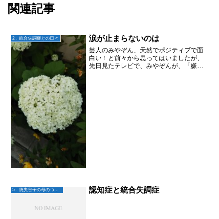
関連記事
涙が止まらないのは
2．統合失調症との日々
芸人のみやぞん、天然でポジティブで面
白い！と前々から思ってはいましたが、
先日見たテレビで、みやぞんが、「嫌な
ことがあった時とか辛い時とかには、そ
れを声に出さずに『幸せだな〜』とかの
ポジティブな事を言うと良いです～」み
たいな事を言ってたので、...
認知症と統合失調症
5．統失息子の母のつぶやき