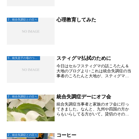
心理教育してみた
2．統合失調症との日々
スティグマ払拭のために
5．統失息子の母のつぶやき
今日はセルフスティグマの話ころたん＆
大地のブログより↑これは統合失調症の当
事者のころたんと大地が、スティグマに
ついてのトークをしている。これを読ん
で思ったのは、家族も同じ！と言う事。
案外セルフスティグマが強くて周りの誰
にも話せなかったりする...
統合失調症デーにオフ会
2．統合失調症との日々
統合失調症当事者と家族のオフ会に行っ
てきました。なんと、九州や四国の方か
らもいらしてる方がいて。貸切のそのお
店はめっちゃ賑やか。最初は初めての方
との話のきっかけにちょっと戸惑う私(シ
ャイだから)。でも、当事者のみんなが話
しかけてくれて、そこ...
コーヒー
2．統合失調症との日々