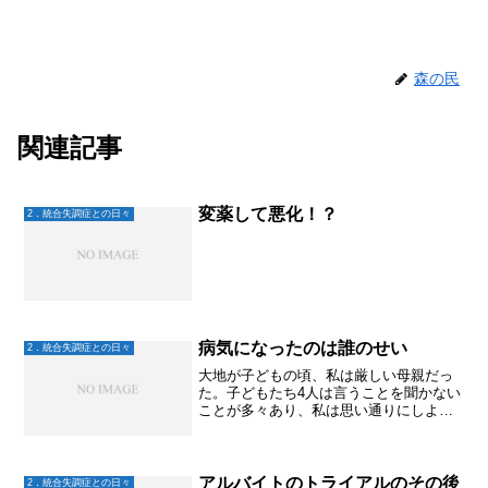
森の民
関連記事
変薬して悪化！？
2．統合失調症との日々
病気になったのは誰のせい
2．統合失調症との日々
大地が子どもの頃、私は厳しい母親だっ
た。子どもたち4人は言うことを聞かない
ことが多々あり、私は思い通りにしよう
として、ずいぶん酷い事をしてきた。ま
ぁ、子育て経験をした方々なら、四人も
いたらそりゃーね、と思われるかもしれ
ないけど。今の私ならも...
アルバイトのトライアルのその後
2．統合失調症との日々