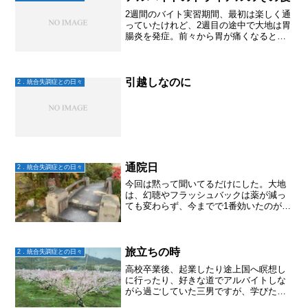
2週間のバイト実習期間、最初は楽しく通
っていたけれど、2週目の途中で大地は胃
腸炎を発症。前々から胃が痛くなると言
っては、時々胃薬を飲んでいたのだけれ
ど、今回は内科病院を受診。あと3日とい
うところでバイトはお休みに・・・胃腸
炎の原因はなんだろ...
引越しなのに
2．統合失調症との日々
通院日
2．統合失調症との日々
今回は黙って聞いてるだけにした。大地
は、幻聴やフラッシュバックは薬が減っ
ても変わらず、今までで1番効いたのがリ
ボトリールだったから、増やして欲しい
と主治医に伝えた。主治医からは緊張す
る原因を知ることが大事なんだよと言わ
れたけれど、大地は「考...
旅立ちの時
2．統合失調症との日々
高校卒業後、起業したり途上国へ瞑想し
に行ったり、好きな道でアルバイトしな
がら過ごしていた三男ですが、学びたい
事ができたため大学受験しました。尊敬