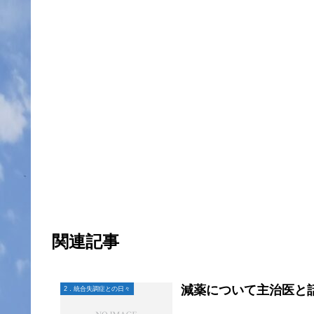
関連記事
減薬について主治医と
2．統合失調症との日々