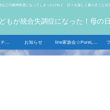
病などの精神疾患になってしまったけれど、日々を楽しく暮らすことを
どもが統合失調症になった！母の
初めての方はコチラから
お知らせ
line家族会☆PureLight☆