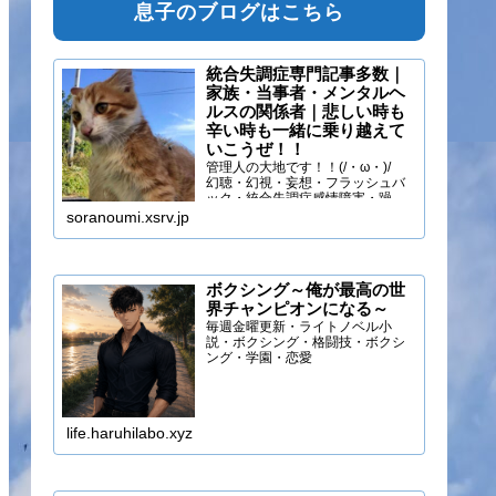
息子のブログはこちら
統合失調症専門記事多数｜
家族・当事者・メンタルヘ
ルスの関係者｜悲しい時も
辛い時も一緒に乗り越えて
いこうぜ！！
管理人の大地です！！(/・ω・)/
幻聴・幻視・妄想・フラッシュバ
ック・統合失調症感情障害・躁う
つ・抑うつ・幻味覚・呼吸困難に
soranoumi.xsrv.jp
なるほどの緊張や不安などの症状
を経験しています。自分のペース
でゆる～く行きましょ！！
ボクシング～俺が最高の世
界チャンピオンになる～
毎週金曜更新・ライトノベル小
説・ボクシング・格闘技・ボクシ
ング・学園・恋愛
life.haruhilabo.xyz