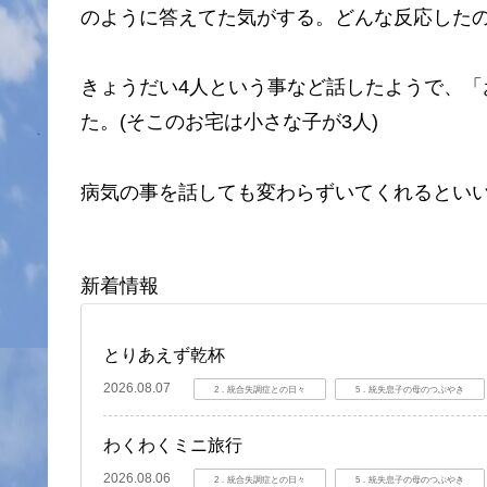
のように答えてた気がする。どんな反応した
きょうだい4人という事など話したようで、
た。(そこのお宅は小さな子が3人)
病気の事を話しても変わらずいてくれるとい
新着情報
とりあえず乾杯
2026.08.07
2．統合失調症との日々
5．統失息子の母のつぶやき
わくわくミニ旅行
2026.08.06
2．統合失調症との日々
5．統失息子の母のつぶやき