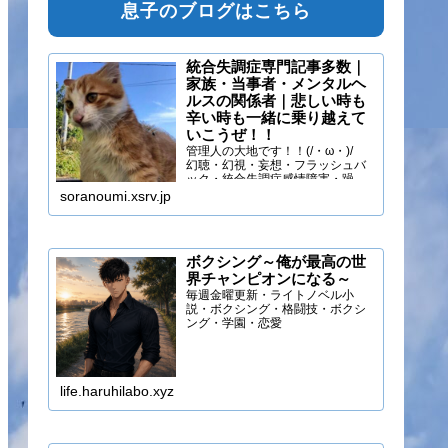
息子のブログはこちら
統合失調症専門記事多数｜
家族・当事者・メンタルヘ
ルスの関係者｜悲しい時も
辛い時も一緒に乗り越えて
いこうぜ！！
管理人の大地です！！(/・ω・)/
幻聴・幻視・妄想・フラッシュバ
ック・統合失調症感情障害・躁う
つ・抑うつ・幻味覚・呼吸困難に
soranoumi.xsrv.jp
なるほどの緊張や不安などの症状
を経験しています。自分のペース
でゆる～く行きましょ！！
ボクシング～俺が最高の世
界チャンピオンになる～
毎週金曜更新・ライトノベル小
説・ボクシング・格闘技・ボクシ
ング・学園・恋愛
life.haruhilabo.xyz