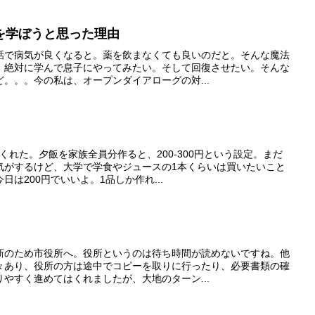
を学ぼうと思った理由
話で病気が良くなると。薬を飲まなくても良いのだと。そんな魔法
、絶対に学んで息子にやってみたい。そして回復させたい。そんな
。。。今の私は、オープンダイアローグの対...
くれた。夕飯を家族全員分作ると、200-300円という設定。まだ
気がするけど、大学で学食やジュースの1本くらいは買いたいこと
は200円でいいよ。1品しか作れ...
新のため市役所へ。役所というのは待ち時間が読めないですね。他
々あり、役所の方は途中でコピーを取りに行ったり、必要書類の確
やすく進めてはくれましたが、大地のターン...