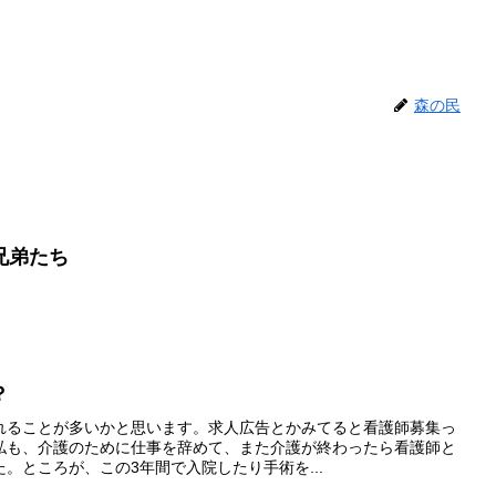
森の民
兄弟たち
？
れることが多いかと思います。求人広告とかみてると看護師募集っ
私も、介護のために仕事を辞めて、また介護が終わったら看護師と
。ところが、この3年間で入院したり手術を...