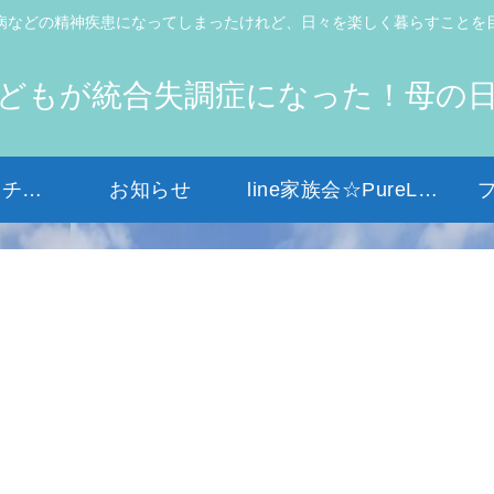
病などの精神疾患になってしまったけれど、日々を楽しく暮らすことを
どもが統合失調症になった！母の
初めての方はコチラから
お知らせ
line家族会☆PureLight☆