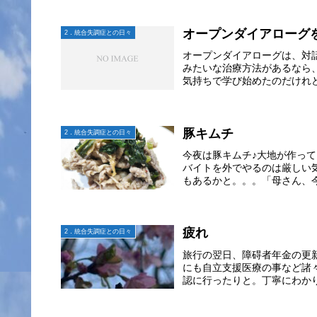
オープンダイアローグ
2．統合失調症との日々
オープンダイアローグは、対
みたいな治療方法があるなら
気持ちで学び始めたのだけれど
豚キムチ
2．統合失調症との日々
今夜は豚キムチ♪大地が作って
バイトを外でやるのは厳しい
もあるかと。。。「母さん、今日
疲れ
2．統合失調症との日々
旅行の翌日、障碍者年金の更
にも自立支援医療の事など諸
認に行ったりと。丁寧にわかり