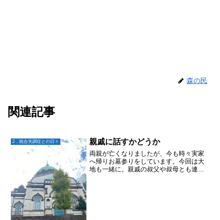
森の民
関連記事
親戚に話すかどうか
2．統合失調症との日々
両親が亡くなりましたが、今も時々実家
へ帰りお墓参りをしています。今回は大
地も一緒に。親戚の叔父や叔母とも連絡
を取り今回は会いました。みんなとても
喜んでくれて、帰ってきたら必ず寄って
ってねと。親戚には、大地のことは何年
も前に話してあります。発...