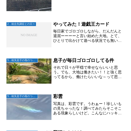
やってみた！遊戯王カード
2．統合失調症との日々
毎日家でゴロゴロしながら、だんだんと
退屈ーーーーと言い始めた大地。とて、
ひとりで出かけて遊べる状況でも無いら
しく、私が買い物へ行くのを待ちかねて
一緒に出かけたりはしている。あまりに
暇だという事で、ついに私も遊戯王カー
ドデビューすることになっ...
息子が毎日ゴロゴロしてる件
5．統失息子の母のつぶやき
それで日々が平穏で幸せならいいと思
う。でも、大地は働きたい！！と強く思
ってるから、働けたらいいな～って思
う。ちなみに私も、ゴロゴロしている。
大地以上にゴロゴロしてるって思う。昨
年両親を看取り、仕事始めなくちゃな～
って思いながらもゴロゴロが定...
彩雲
5．統失息子の母のつぶやき
写真は、彩雲です。うわぁー！珍しいも
の見ちゃったな！調べてみたらそこそこ
ある現象らしいけど。こんなにハッキリ
したのを見たのは初めて♬.*ﾟそして昔か
ら吉兆だと言われてるとか。上手く撮れ
なかったけど、皆さまにもお裾分けで