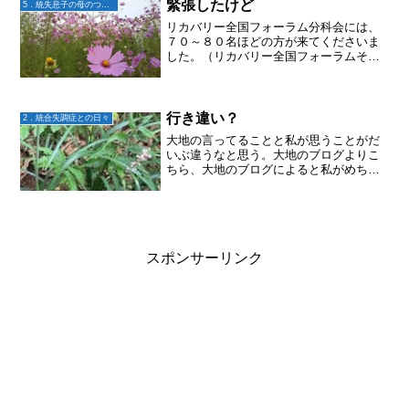
す。いい事ありますよう...
緊張したけど
5．統失息子の母のつぶやき
リカバリー全国フォーラム分科会には、
７０～８０名ほどの方が来てくださいま
した。（リカバリー全国フォーラムその
ものには21日土曜日一日だけで１０００
名ほど集まったそうです。）私たちの分
科会は3組の発表がありまして、他の二組
はうつ病関係のコミュ...
行き違い？
2．統合失調症との日々
大地の言ってることと私が思うことがだ
いぶ違うなと思う。大地のブログよりこ
ちら、大地のブログによると私がめちゃ
めちゃ話しかけてる感じになってるけ
ど。実際はご飯をどうするか？とか、テ
レビみる？とか、そんな感じのことを少
ししか発していない。でも、...
スポンサーリンク