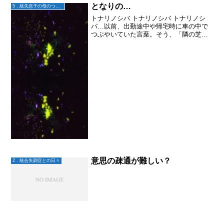
となりの…
5．統失息子の母のつぶやき
トナリノシバ トナリノシバ トナリノシ
バ…以前、出勤途中や帰宅時に車の中で
つぶやいていた言葉。そう、「隣の芝生
は青い」のことわざを、トナリノシバと
何度も言っていた。長男が統合失調症に
なり、長女は社会不安障害？適応障害？
のようになり、透析をし...
意思の疎通が難しい？
2．統合失調症との日々