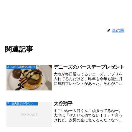
森の民
関連記事
デニーズのバースデープレゼント
2．統合失調症との日々
大地が毎日通ってるデニーズ。アプリを
入れてるんだけど、昨年も今年も誕生月
に無料プレゼントがあった。それがこち
ら⬇️マジか！？美味しそう！大地とふたり
で分けて食べる。さらに、アプリで100円
の山盛りポテトを頼む。ドリンクバーの
オススメは、ホッ...
大谷翔平
5．統失息子の母のつぶやき
すごいねー大谷くん！頑張ってるねー。
大地は「ぜんぜん似てない！！」と言う
けれど。次男の空に似てるんだよな〜空
は、ADHD＋うつ病＋解離性障害＋(大谷
くん＋見取り図の盛山くん÷2)って感じ。