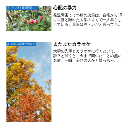
テレビ見ると2人ともよく出てるから。な
んだか幸せな気...
心配の暴力
3．うつ病と発達障害との日々
発達障害でうつ病の次男は、自宅から15
キロほど離れた大学の近くで一人暮らし
している。最近は筋トレだと言ってちょ
くちょく走って帰ってくるようになっ
た。(帰りは車で送っていく)先日家に帰っ
てきた時、いつになく多弁だったので帰
りの車の中で聞いてみ...
またまたカラオケ
2．統合失調症との日々
大学の先輩とカラオケに行くという。
誰？と聞くと、今まで聞いたことの無い
名前。一瞬、妄想の人かと疑っちゃ
う。。。大地は、カラオケの後、自分の
アパートへ帰り翌日はそこから大学へ通
った。そして夜、1人バスケをして帰宅し
た大地に聞いてみた。カラオケ...