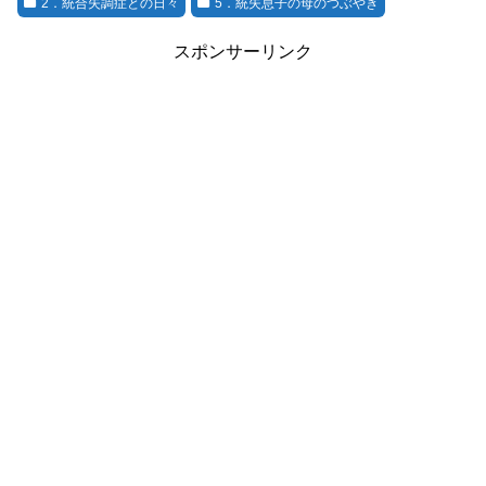
2．統合失調症との日々
5．統失息子の母のつぶやき
スポンサーリンク