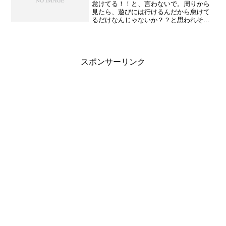
怠けてる！！と、言わないで。周りから
見たら、遊びには行けるんだから怠けて
るだけなんじゃないか？？と思われそう
だけど。好きなこと、やりたいことから
始めると、だんだん他のことにも意欲が
出るらしい。それにしても、大地のゴロ
ゴロはホントに陰性症状な...
スポンサーリンク