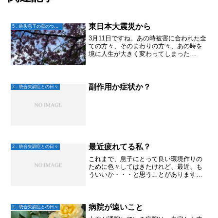
東日本大震災から
5．統失息子の母のつぶやき
3月11日ですね。あの時被害に合われた全
ての方々、そのまわりの方々、あの時を
境に人生が大きく変わってしまった
方々。そんな皆さまが、少しでも幸せだ
と思えますように。
副作用か症状か？
2．統合失調症との日々
最近疲れてる私？
2．統合失調症との日々
これまで、息子にとって良い環境作りの
ために色々してはきたけれど、最近、も
ういいか・・・と思うことがあります。
何をやっても、自己満足になってないか
な？それは私の幸せなのかな？父が他界
し、母の介護をしながら。最近不調気味
の息子を気にしつつ。私は...
病院が遠いこと
2．統合失調症との日々