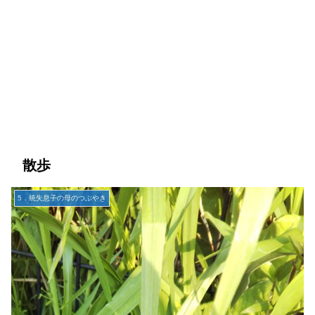
散歩
5．統失息子の母のつぶやき