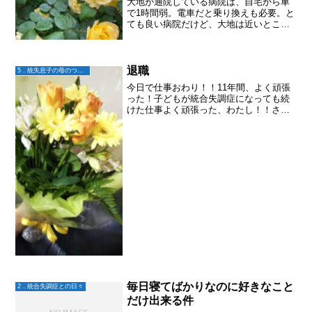
大地が通院している病院は、自宅から車
で1時間弱。電車だと乗り換えも必要。と
ても良い病院だけど、大地は近いところ
に行きたいという。そりゃーそうだ。近
ければ行くのも苦じゃないし。でも、薬
の調整をして欲しくてそこへ通い、年単
位で色々と試してもらい...
退職
5．統失息子の母のつぶやき
今日で仕事おわり！！11年間、よく頑張
った！子どもが統合失調症になっても続
けた仕事よく頑張った、わたし！！さ
あ、明日からは人生の春休みまずは、仕
事を言い訳に荒れ放題の家の中の掃除か
ら始めようかな〜
毎日寝てばかりなのに好きなこと
2．統合失調症との日々
だけ出来る件