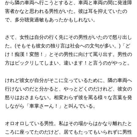
から隣の車両へ行こうとすると、車両と車両の間に発達障
害者かなと思われる男性がいた。彼は耳を抑えていたの
で、多分聴覚過敏もあったかもしれない。
さて、女性は自分の行く先にその男性がいたので怒り出し
た。(そもそも彼女の独り言は社会への文句が多い。)「ど
け！痴漢！変態！」とその男性に向けて罵り出す。男性の
方はビックリしてしまい、違います！と言うのがやっと。
けれど彼女が自分がそこに立っているために、隣の車両へ
行けないのだと分かると、やっとどくのだけれど、彼女の
怒りはおさまらない。相変わらず彼を罵る様々な言葉を発
しながら「車掌さーん！」と叫んでいる。
オロオロしている男性。私はその場からはかなり離れたと
ころに座ってたのだけど、居てもたってもいられずに男性