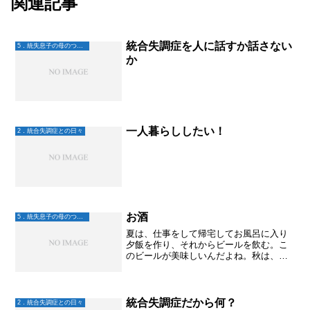
関連記事
統合失調症を人に話すか話さない
5．統失息子の母のつぶやき
か
一人暮らししたい！
2．統合失調症との日々
お酒
5．統失息子の母のつぶやき
夏は、仕事をして帰宅してお風呂に入り
夕飯を作り、それからビールを飲む。こ
のビールが美味しいんだよね。秋は、ワ
インにしたりもする。冬は日本酒熱燗、
あったまる～♫ 料理によっても飲むお酒
を変えたりもする。ところがこの数年、
飲めなくなっている。た...
統合失調症だから何？
2．統合失調症との日々