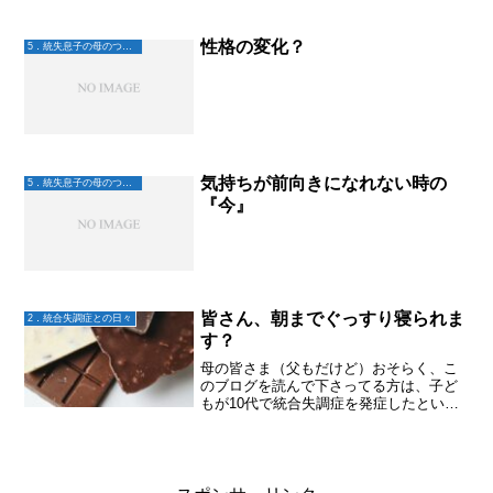
際に会って活動するので、より密な関係
が築けるように思います。PureLight...
性格の変化？
5．統失息子の母のつぶやき
気持ちが前向きになれない時の
5．統失息子の母のつぶやき
『今』
皆さん、朝までぐっすり寝られま
2．統合失調症との日々
す？
母の皆さま（父もだけど）おそらく、こ
のブログを読んで下さってる方は、子ど
もが10代で統合失調症を発症したという
親の立場の方々が多いかと思うんです
が。。。朝までぐっすり眠れます？？私
はね、若い頃は「どこでも寝れる！電車
の中でも床の上でも、外で...