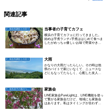
関連記事
当事者の子育てカフェ
2．統合失調症との日々
横浜の子育てカフェに行ってきました。
始めは芋煮ランチ♪芋煮ははじめて食べま
したがめっちゃ優しいお味で野菜やきの
こが美味しかった〜♪その後は、子育てに
ついての色んな悩みなどを話す時間。子
育てカフェなので、コーヒー･紅茶などそ
れぞれ飲みながら話...
大雨
2．統合失調症との日々
かなりの大雨だったらしい。その時は他
県のバイトで家にいなくて、ニュースな
どにもなってたらしく、心配した友人か
らの連絡で気付いた。大地に大丈夫？と
LINEしてみたけど既読がつかない。もう
寝たのか？ま、何かあれば連絡くる
か。。。とほっとくことに...
家族会
5．統失息子の母のつぶやき
LINE家族会PureLightは、LINE機能を使っ
て繋がる家族会だけど、地域にも家族会
はあります。私はタイミングが合わず入
れなかったけれど、地域の家族会では実