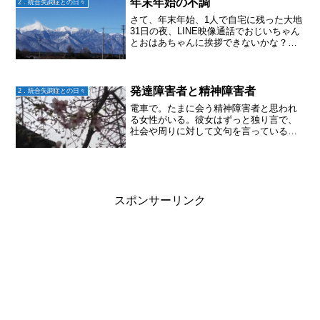
いんだよね。いざという時...
年末年始の不調
2．統合失調症との日々
さて、年末年始、1人で自宅に残った大地
31日の夜、LINE映像通話でおじいちゃん
とおはあちゃんに挨拶できないかな？っ
て、連絡してみた。するとLINEで電話が
あり。。。おじいちゃん、おばあちゃん
と話せた。とて、話しかけるのはほぼ祖
父母。大地は...
発達障害者と精神障害者
2．統合失調症との日々
電車で。たまに会う精神障害者と思われ
る女性がいる。彼女はずっと独り言で、
社会や周りに対して文句を言っている。
周りの人たちは、うるさいと言うとか声
をかけるとか避ける風でもなく、普通に
何事もないかのように電車に乗ってい
る。ところが、今日は彼女が...
スポンサーリンク