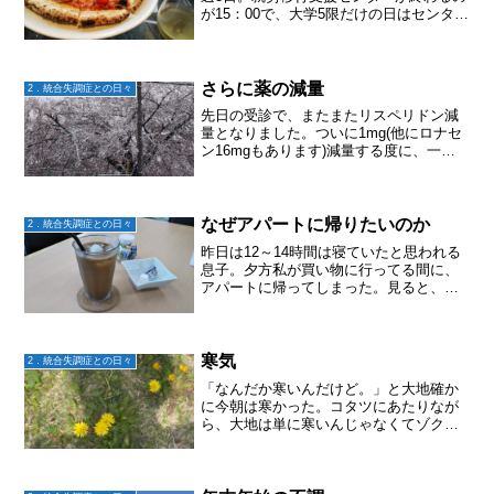
が15：00で、大学5限だけの日はセンター
の後に大学へ。大学優先で、授業の日程
が変わった時はセンターは休んだ
り。。。そんな調整を自分でやっている
らしい。土日は遊戯王...
さらに薬の減量
2．統合失調症との日々
先日の受診で、またまたリスペリドン減
量となりました。ついに1mg(他にロナセ
ン16mgもあります)減量する度に、一時
的にちょっとした事でイライラが増えた
気がしますが、何日か経つと落ち着いて
います。前回の3mg→2mgの時は、3週間
ほどで落ち...
なぜアパートに帰りたいのか
2．統合失調症との日々
昨日は12～14時間は寝ていたと思われる
息子。夕方私が買い物に行ってる間に、
アパートに帰ってしまった。見ると、夜
の薬と明日の朝の薬がない。持って行っ
たんだな〜じゃ、最悪でも明日の夜まで
には帰ってくるかな。。。一応LINEして
みた。どこ？家(...
寒気
2．統合失調症との日々
「なんだか寒いんだけど。」と大地確か
に今朝は寒かった。コタツにあたりなが
ら、大地は単に寒いんじゃなくてゾクゾ
クするという。風邪かもよ！早めに葛根
湯飲むといいよ。買ってくるよ。と伝え
ると。「いい！そういうのに頼りたくな