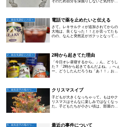
そのため自分を深掘りしないと気付かな
い。子どもたちが生まれた時に、かわい
いだけじゃなくて心から満たされ守って
いきたいと思ったし幸せを願ったけど、
100%必要とされている...
電話で薬を止めたいと伝える
2．統合失調症との日々
さて。レキサルティが追加されてからの
大地は、良くなった！！とか言ってたも
のの、なんと突然足がガクッとなって崩
れ落ちたりする事があったらしい。詳し
くはコチラ⬇️統合失調症歴13年目｜主治医
の先生に速攻電話！｜緊急事態が発
生！！｜速攻でレキサル...
2時から起きてた理由
2．統合失調症との日々
「今日オレ昼寝するから。」ん、どうし
た？「2時から起きてるんだよね。」へぇ
ー、どうしたんだろうね「あ！！」お薬
カレンダーの前で。「薬飲んでない！だ
からかぁー」どうやら昨夜薬を飲み忘れ
て寝たらしく。大地の場合は、薬を飲ま
ないと睡眠に影響が出る...
クリスマスイブ
5．統失息子の母のつぶやき
子どもが大きくなっちゃって。もはやク
リスマスはそんなに楽しみではなくなっ
た。子どもたちが小さい頃は、部屋の飾
りつけも夕飯のメニューを考えるのも、
プレゼント選びも何もかも楽しかったけ
ど。今年は大地と二人。まあ、ケーキで
も食べますか・・・とスポ...
最近の事件について
5．統失息子の母のつぶやき