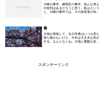
川崎の事件、練馬区の事件、色んな考え
や批判はあるだろうと思う。私はという
と、川崎の事件では、その加害者が幼い
頃からどんな気持ちで過ごしてきたのか
を考えて悲しくなってしまう。彼の育ち
の中に、なんらかの支援の手はなかった
のか。それは福祉的な社会...
春
2．統合失調症との日々
大地が発病して、丸11年春はいつも割と
落ち着かないけど、今年は大丈夫な気が
する。なんとなくね。大地に素敵な友人
が出来たのもあるし、多分そのおかげで
大地が成長している気がする。私自身も
リカバリーしてきてるからかもしれな
い。
スポンサーリンク