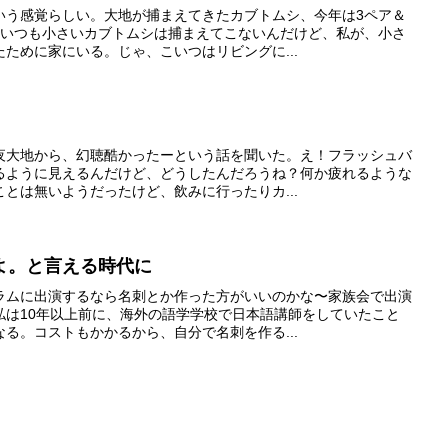
いう感覚らしい。大地が捕まえてきたカブトムシ、今年は3ペア＆
、いつも小さいカブトムシは捕まえてこないんだけど、私が、小さ
ために家にいる。じゃ、こいつはリビングに...
夜大地から、幻聴酷かったーという話を聞いた。え！フラッシュバ
るように見えるんだけど、どうしたんだろうね？何か疲れるような
とは無いようだったけど、飲みに行ったりカ...
よ。と言える時代に
ラムに出演するなら名刺とか作った方がいいのかな〜家族会で出演
私は10年以上前に、海外の語学学校で日本語講師をしていたこと
る。コストもかかるから、自分で名刺を作る...