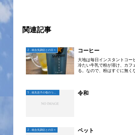
関連記事
コーヒー
2．統合失調症との日々
大地は毎日インスタントコー
冷たい牛乳で粉が溶け、カフ
る。なので、粉はすぐに無くな
令和
5．統失息子の母のつぶやき
ペット
2．統合失調症との日々