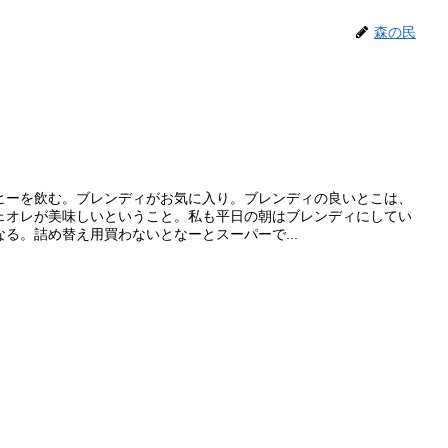
森の民
ヒーを飲む。ブレンディがお気に入り。ブレンディの良いとこは、
ェオレが美味しいということ。私も平日の朝はブレンディにしてい
る。詰め替え用買わないとなーとスーパーで...