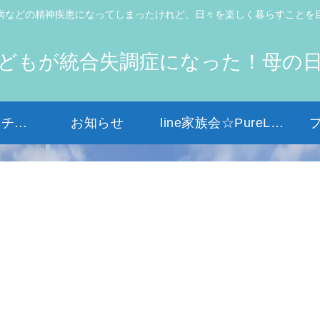
病などの精神疾患になってしまったけれど、日々を楽しく暮らすことを
どもが統合失調症になった！母の
初めての方はコチラから
お知らせ
line家族会☆PureLight☆