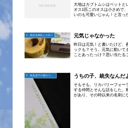
大地はカブトムシはペットと
オス1匹このオスは小さめで
いのも可愛いじゃん！と言った
元気じゃなかった
2．統合失調症との日々
昨日は元気！と書いたけど、
ックも？そう。元気に動いて
ことあったっけ？思い当たるこ
うちの子、統失なんだ
5．統失息子の母のつぶやき
そもそも、リカバリーフォー
する仲間とそんな話をした。
があり、その時以来の名刺にな