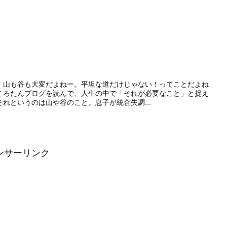
。山も谷も大変だよねー。平坦な道だけじゃない！ってことだよね
ころたんブログを読んで、人生の中で「それが必要なこと」と捉え
れというのは山や谷のこと。息子が統合失調...
ンサーリンク