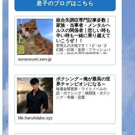
息子のブログはこちら
統合失調症専門記事多数｜
家族・当事者・メンタルヘ
ルスの関係者｜悲しい時も
辛い時も一緒に乗り越えて
いこうぜ！！
管理人の大地です！！(/・ω・)/
幻聴・幻視・妄想・フラッシュバ
ック・統合失調症感情障害・躁う
つ・抑うつ・幻味覚・呼吸困難に
soranoumi.xsrv.jp
なるほどの緊張や不安などの症状
を経験しています。自分のペース
でゆる～く行きましょ！！
ボクシング～俺が最高の世
界チャンピオンになる～
毎週金曜更新・ライトノベル小
説・ボクシング・格闘技・ボクシ
ング・学園・恋愛
life.haruhilabo.xyz