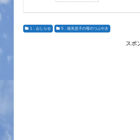
1．おしらせ
5．統失息子の母のつぶやき
スポ