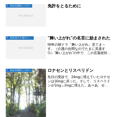
免許をとるために
2．統合失調症との日々
”舞い上がれ”の名言に励まされた
5．統失息子の母のつぶやき
NHKの朝ドラ「舞い上がれ」見てま～
す。（介護の合間なのでたまに見逃す
💦）”舞い上がれ”の中で、この言葉絶対覚
えておこう！！ってのがありました。”舞
い上がれ”は、女の子がパイロットになる
夢に向かうお話(今のところはそんな感
じ？）こういうの見...
ロナセンとリスペリドン
2．統合失調症との日々
先日の受診で、24mgに増えていたロナセ
ンは16mgに戻った。そして、リスペリド
ンが1mg→2mgに増えた。あ〜あ、せっ
かく上手く減ってたのにな～これで幻聴
消えるかな？？ところが、大地は相変わ
らず笑っている。あまりにも幻聴との時
間が長いから...