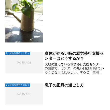
ました。2年次は息子が大好きな先生が担
当してくださることにな...
身体がだるい時の就労移行支援セ
2．統合失調症との日々
ンターはどうするか？
大地の通っている就労移行支援センター
の面談で。センターの無い日は1日寝てい
ることを伝えたらしい。すると、生活リ
ズムを考えたからか、決められた日はで
きるだけ来るように言われたのだとか。
ところが大地は、身体が動かないのに行
息子の正月の過ごし方
2．統合失調症との日々
かなくちゃいけない状況...