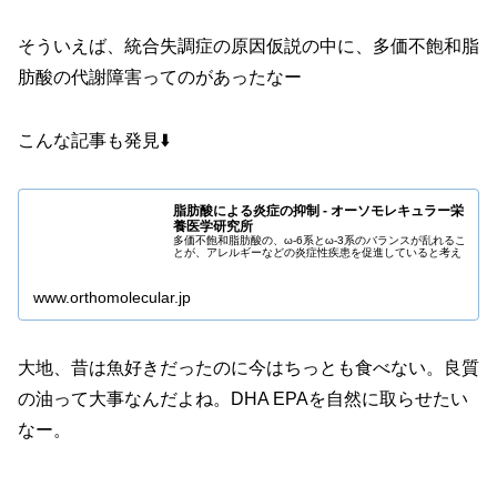
そういえば、統合失調症の原因仮説の中に、多価不飽和脂
肪酸の代謝障害ってのがあったなー
こんな記事も発見⬇️
脂肪酸による炎症の抑制 - オーソモレキュラー栄
養医学研究所
多価不飽和脂肪酸の、ω-6系とω-3系のバランスが乱れるこ
とが、アレルギーなどの炎症性疾患を促進していると考え
www.orthomolecular.jp
大地、昔は魚好きだったのに今はちっとも食べない。良質
の油って大事なんだよね。DHA EPAを自然に取らせたい
なー。