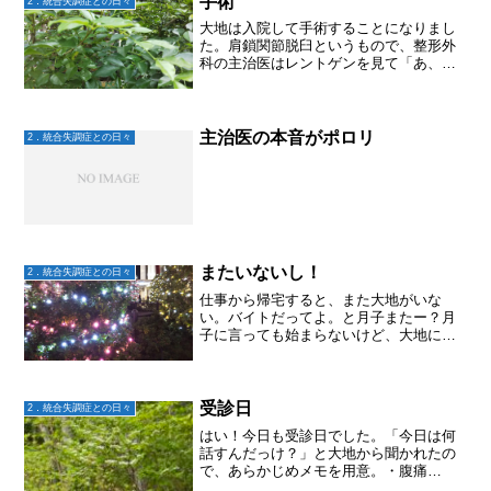
手術
2．統合失調症との日々
大地は入院して手術することになりまし
た。肩鎖関節脱臼というもので、整形外
科の主治医はレントゲンを見て「あ、こ
れは手術だね」と即決手術かリハビリか
選べるならリハビリがいいな～とか言っ
てた大地だけど、これだけスパッと決め
てもらえると気持ちよく諦...
主治医の本音がポロリ
2．統合失調症との日々
またいないし！
2．統合失調症との日々
仕事から帰宅すると、また大地がいな
い。バイトだってよ。と月子またー？月
子に言っても始まらないけど、大地に連
絡しても出ない。今の時間いないなら
18:00-23:00のシフトか！？と、今電話し
たら出た。「今日、帰らないよ。バイト
の時はアパート帰...
受診日
2．統合失調症との日々
はい！今日も受診日でした。「今日は何
話すんだっけ？」と大地から聞かれたの
で、あらかじめメモを用意。・腹痛
は？ ラツーダのんでから減ってる・だ