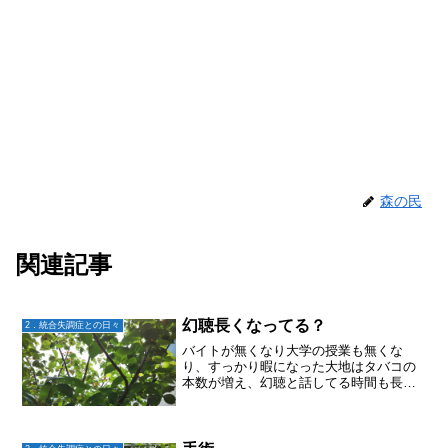
森の民
関連記事
幻聴長くなってる？
2．統合失調症との日々
バイトが無くなり大学の授業も無くな
り、すっかり暇になった大地はタバコの
本数が増え、幻聴と話してる時間も長く
なってる気がする。でも、穏やか。独り
言はないし、時々ニコッと笑ってる程度
だから、幻聴や妄想による空笑なのか思
い出し笑いなのか分からない...