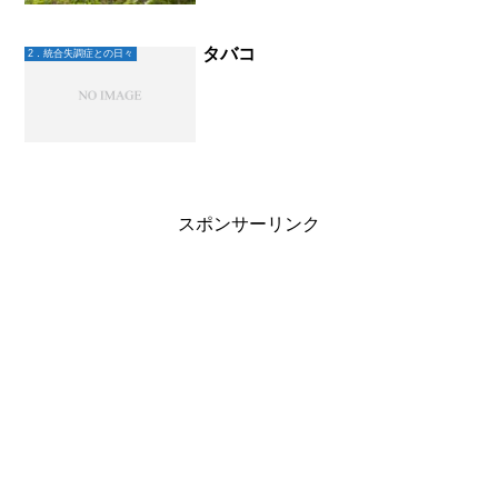
るさは？ 変わらない・意欲は？ 前よ
りでてきている気がする・緊張したり突
然のドキドキは？ 少しずつ減...
タバコ
2．統合失調症との日々
スポンサーリンク