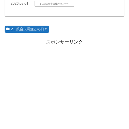
2026.08.01
5．統失息子の母のつぶやき
2．統合失調症との日々
スポンサーリンク