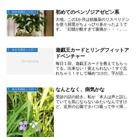
初めてのベンゾジアゼピン系
2．統合失調症との日々
大地、この1か月は頓服薬のリスペリドン
を使う頻度がちょっぴり多かったようで
す。「幻聴が酷すぎて腹痛が・・・」
と。主治医「幻聴はどんな感じなの？」
「夜寝る時とか、過去の嫌だった映像が
浮かんでその中に入り込んでしまう感じ
で。。。」「フラッシュバ...
遊戯王カードとリングフィットア
2．統合失調症との日々
ドベンチャー
毎日１回、遊戯王カードを教えてもらっ
てる。出来ない！覚えられない！すぐ忘
れちゃう！そして極めつけの、字が読め
ない（老眼で）頭の中に雲がかかったみ
たいでずーっとボンヤリ。大地も私の認
知機能の低下が自分より酷いことに気が
なんとなく、病気かな
2．統合失調症との日々
付き、さすがに哀れんでく...
受診の話の続き。私が「本人は声と話し
ていても気にならないみたいなんですけ
ど、近所の公園でタバコ吸って中々帰っ
てこなくて、空笑があるのを見かけると
私がちょっと落ち込むというか…」と伝
えると、「外で吸うの？」「はい。だか
らきっと近所の人、おかし...