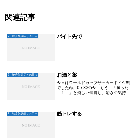
関連記事
バイト先で
2．統合失調症との日々
お酒と薬
2．統合失調症との日々
今日はワールドカップサッカードイツ戦
でしたね。0：30の今、もう、「勝った～
～！！」と嬉しい気持ち、驚きの気持ち
で満たされています。今日は午後から息
子とスーパーへ買い物に行き、ビールと
ピザを買い、この試合に備えてました。
実は昨日もおとといも...
筋トレする
2．統合失調症との日々