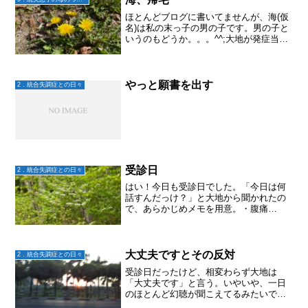
ほとんどブログに書いてませんが、海(仮
名)は私の末っ子の男の子です。男の子と
いうのもどうか。。。^^;大地が発症当時
中学2年生。3月だったので、もうすぐ受
験生という時でしたね。あれから10年。
海は地方の大学四年生です。高校を卒業
して2年間ほ...
やっと願書を出す
2．統合失調症との日々
受診日
2．統合失調症との日々
はい！今日も受診日でした。「今日は何
話すんだっけ？」と大地から聞かれたの
で、あらかじめメモを用意。・腹痛
は？ ラツーダのんでから減ってる・だ
るさは？ 変わらない・意欲は？ 前よ
りでてきている気がする・緊張したり突
然のドキドキは？ 少しずつ減...
大丈夫ですとその反対
2．統合失調症との日々
受診日だったけど、相変わらず大地は
「大丈夫です」と言う。いやいや、一日
のほとんど幻聴が聞こえてるみたいで
す。次男の空の精神科主治医は、大地が