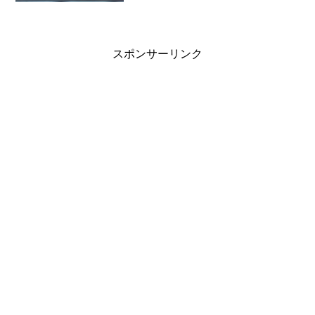
以前NEAR(認知機能リハビリテーション)
を受けた病院へ紹介状を書いてくれた。
大地には病院変わると伝...
スポンサーリンク