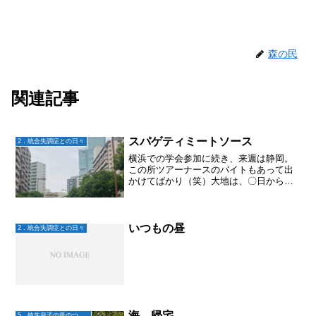
森の民
関連記事
スパゲティミートソース
2．統合失調症との日々
横浜での学会参加に続き、来週は静岡。
この所ツアーナースのバイトもあって出
かけてばかり（笑）大地は、〇日から出
かけてくるねと言うと、「んー」と。私
が不在の日はラーメン食べたりしてるら
しい。あ！！そういえば、嬉しいこと
が！！昨日は横浜イベントで...
いつもの昼
2．統合失調症との日々
海、帰宅
5．統失息子の母のつぶやき