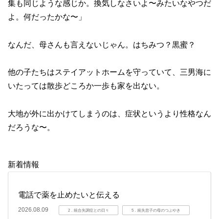
集も同じような感じか。換気しなさいよ〜みたいなやつだ
よ。何だったかな〜」
なんだ、母さんも言えないじゃん。はちみつ？黒蜜？
他の子たちはステイアットホームを守っていて、三男海に
いたっては散歩どころか一歩も家を出ない。
大地が外に出かけてしまうのは、症状というより性格なん
だろうな〜。
新着情報
電話で薬を止めたいと伝える
2026.08.09
2．統合失調症との日々
5．統失息子の母のつぶやき