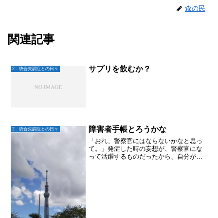
森の民
関連記事
サプリを飲むか？
2．統合失調症との日々
障害者手帳とろうかな
2．統合失調症との日々
「おれ、警察官にはならないかなと思っ
て。」発症した時の妄想が、警察官にな
って活躍するものだったから、自分が統
合失調症かもと、、、なんとなく、あれ
は違ったんだなと思ってからも、警察官
になるという大地の気持ちは変わらなか
った。けれど、3月に再発...