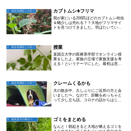
しれないけれど。私は特にその傾向が強
い気がする。そのため、仕事でも、なん
でかなー？？と思う思い通...
カブトムシ➕フリマ
2．統合失調症との日々
我が家にいる200匹ほどのカブトムシ幼虫
＆蛹少しは売れる？？大地がフリマサイ
トを見つけてきました。羽ばたいてい
け〜
授業
2．統合失調症との日々
某国立大学の医療系学部でオンライン授
業をしたよ。家族の立場で家族支援を考
える！というテーマにした。最初は息子
の発症で私の身に起きたこと。後半は今
の社会的資源を紹介しつつ、それでも家
族は大変なんだ！って話をしてみた。そ
して、なんで？どうしたら...
クレームくるかも
2．統合失調症との日々
犬の散歩中、久しぶりにご近所の方と会
いました〜。なので、距離をめっちゃと
って少し立ち話。コロナの話からはじま
り、「なんかさ～、うちみんな家にいる
のよ〜。高校卒業したら、みんな家を出
ていくと思ってたのに、全員いる！だか
ら、ご飯がたいへーん」「...
ゴミをまとめる
5．統失息子の母のつぶやき
なんと！朝起きると大地が燃えるゴミを