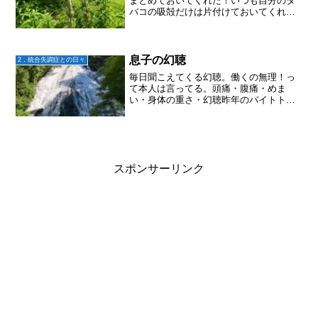
まとめておいてくれた！いつも自分のタ
バコの吸殻だけは片付けておいてくれる
んだけど、今朝はキッチンの生ゴミも！
助かるー
息子の幻聴
2．統合失調症との日々
毎日聞こえてくる幻聴。働くの無理！っ
て本人は言ってる。頭痛・腹痛・めま
い・身体の重さ・幻聴昨年のバイトトラ
イアルでは、仕事をしている最中は聞こ
えないらしいけど、その分一気に滝のよ
うに、夜幻聴がやってきたのだとか。そ
の為に寝不足にもなり。こん...
スポンサーリンク