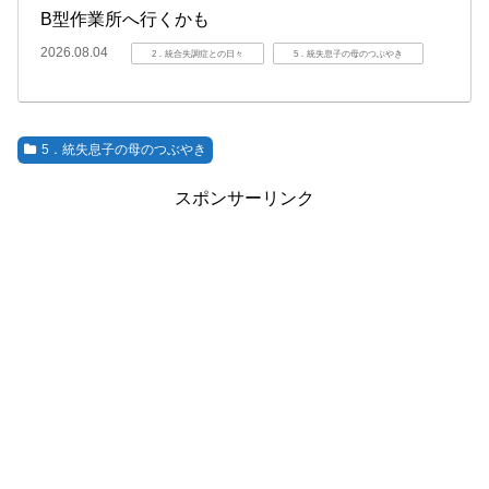
B型作業所へ行くかも
2026.08.04
2．統合失調症との日々
5．統失息子の母のつぶやき
5．統失息子の母のつぶやき
スポンサーリンク