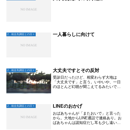
一人暮らしに向けて
2．統合失調症との日々
大丈夫ですとその反対
2．統合失調症との日々
受診日だったけど、相変わらず大地は
「大丈夫です」と言う。いやいや、一日
のほとんど幻聴が聞こえてるみたいで
す。次男の空の精神科主治医は、大地が
以前NEAR(認知機能リハビリテーション)
を受けた病院へ紹介状を書いてくれた。
大地には病院変わると伝...
LINEのおかげ
2．統合失調症との日々
おばあちゃんが「またおいで」と言った
から。大地からLINE通話で連絡あり。お
ばあちゃんは認知症だし耳も少し遠いか
ら一方通行的な会話になるけど。映像通