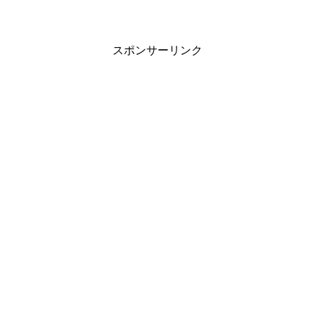
話で顔が見れるから、笑顔やバイバイと
かね。見れて良かった。コロナのために
中々会えないけど、L...
スポンサーリンク