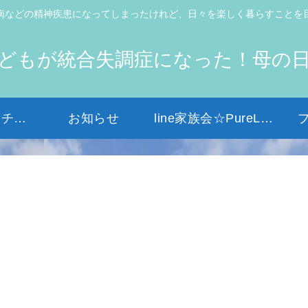
病などの精神疾患になってしまったけれど、日々を楽しく暮らすことを
どもが統合失調症になった！母の
初めての方はコチラから
お知らせ
line家族会☆PureLight☆