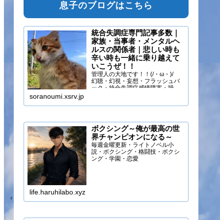
息子のブログはこちら
統合失調症専門記事多数｜
家族・当事者・メンタルヘ
ルスの関係者｜悲しい時も
辛い時も一緒に乗り越えて
いこうぜ！！
管理人の大地です！！(/・ω・)/
幻聴・幻視・妄想・フラッシュバ
ック・統合失調症感情障害・躁う
つ・抑うつ・幻味覚・呼吸困難に
soranoumi.xsrv.jp
なるほどの緊張や不安などの症状
を経験しています。自分のペース
でゆる～く行きましょ！！
ボクシング～俺が最高の世
界チャンピオンになる～
毎週金曜更新・ライトノベル小
説・ボクシング・格闘技・ボクシ
ング・学園・恋愛
life.haruhilabo.xyz