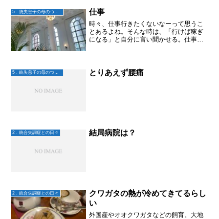
への願いなど伝えてみました。ブログを
読んで下さってる皆さまご存...
仕事
5．統失息子の母のつぶやき
時々、仕事行きたくないなーって思うこ
とあるよね。そんな時は、「行けば稼ぎ
になる」と自分に言い聞かせる。仕事は
私に向いてると思うし、職場環境もそん
なに悪くないし。それでも行きたくなく
なる事がある。きっと条件を思い浮かべ
て「だから良し」と納得す...
とりあえず腰痛
5．統失息子の母のつぶやき
結局病院は？
2．統合失調症との日々
クワガタの熱が冷めてきてるらし
2．統合失調症との日々
い
外国産やオオクワガタなどの飼育。大地