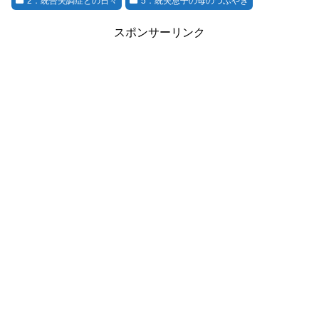
2．統合失調症との日々
5．統失息子の母のつぶやき
スポンサーリンク