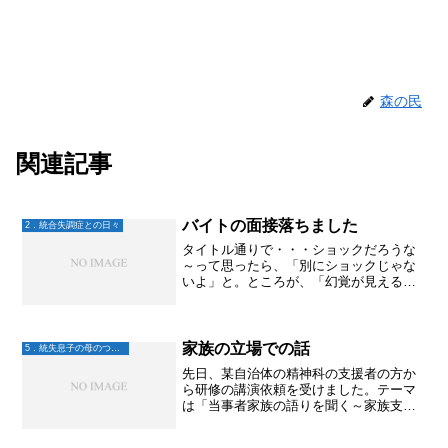
森の民
関連記事
バイトの面接落ちました
2．統合失調症との日々
タイトル通りで・・・ショックだろうな
～って思ったら、「別にショックじゃな
いよ」と。ところが、「幻覚が見える。
こんなんじゃ働けるわけがない」となっ
て、次のバイトの面接など受ける気持ち
が無くなったようです。「ショックだ～
～！！！😢」って話せたら...
家族の立場での話
5．統失息子の母のつぶやき
先日、某自治体の精神科の支援者の方か
ら研修の講演依頼を受けました。テーマ
は「当事者家族の語りを聞く～家族支援
について考える～」という事だったの
で、私自身の経験で感じたことや支援者