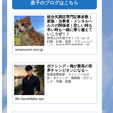
息子のブログはこちら
統合失調症専門記事多数｜
家族・当事者・メンタルヘ
ルスの関係者｜悲しい時も
辛い時も一緒に乗り越えて
いこうぜ！！
管理人の大地です！！(/・ω・)/
幻聴・幻視・妄想・フラッシュバ
ック・統合失調症感情障害・躁う
つ・抑うつ・幻味覚・呼吸困難に
soranoumi.xsrv.jp
なるほどの緊張や不安などの症状
を経験しています。自分のペース
でゆる～く行きましょ！！
ボクシング～俺が最高の世
界チャンピオンになる～
毎週金曜更新・ライトノベル小
説・ボクシング・格闘技・ボクシ
ング・学園・恋愛
life.haruhilabo.xyz