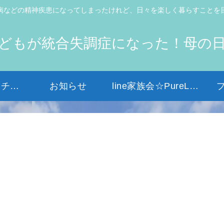
病などの精神疾患になってしまったけれど、日々を楽しく暮らすことを
どもが統合失調症になった！母の
初めての方はコチラから
お知らせ
line家族会☆PureLight☆