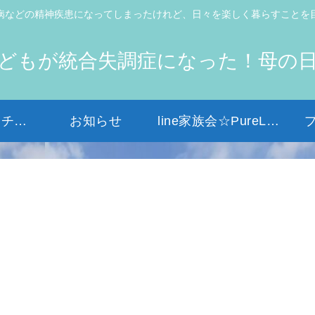
病などの精神疾患になってしまったけれど、日々を楽しく暮らすことを
どもが統合失調症になった！母の
初めての方はコチラから
お知らせ
line家族会☆PureLight☆