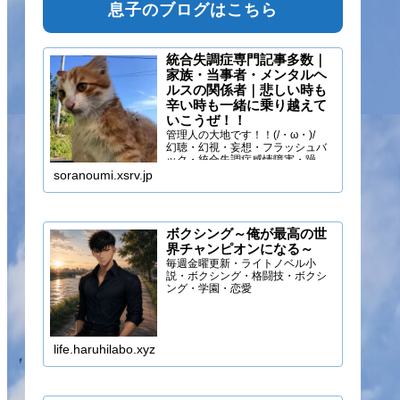
息子のブログはこちら
統合失調症専門記事多数｜
家族・当事者・メンタルヘ
ルスの関係者｜悲しい時も
辛い時も一緒に乗り越えて
いこうぜ！！
管理人の大地です！！(/・ω・)/
幻聴・幻視・妄想・フラッシュバ
ック・統合失調症感情障害・躁う
つ・抑うつ・幻味覚・呼吸困難に
soranoumi.xsrv.jp
なるほどの緊張や不安などの症状
を経験しています。自分のペース
でゆる～く行きましょ！！
ボクシング～俺が最高の世
界チャンピオンになる～
毎週金曜更新・ライトノベル小
説・ボクシング・格闘技・ボクシ
ング・学園・恋愛
life.haruhilabo.xyz