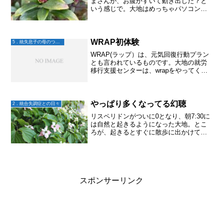
まさんが、お腹がすいて動き出した？と
いう感じで。大地はめっちゃパソコン向
かってカチャカチャと集中してるように
も見える。私は集中出来なくなったりや
りたく無くなったりすると、すぐにスマ
ホゲームへ逃避。しばらく...
WRAP初体験
5．統失息子の母のつぶやき
WRAP(ラップ）は、元気回復行動プラン
とも言われているものです。大地の就労
移行支援センターは、wrapをやってくれ
るところがいいなあ～って思って探しま
したが、私自身が体験するのは初めて。
自分自身、何が好きなのか？どんなこと
をすると元気にな...
やっぱり多くなってる幻聴
2．統合失調症との日々
リスペリドンがついに0となり、朝7:30に
は自然と起きるようになった大地。とこ
ろが、起きるとすぐに散歩に出かけて帰
ってこない。タバコだけでなく、しっか
り声の人たちと話している。1-2時間して
帰宅しても落ち着きなくてすぐにまた声
と話しに行って...
スポンサーリンク