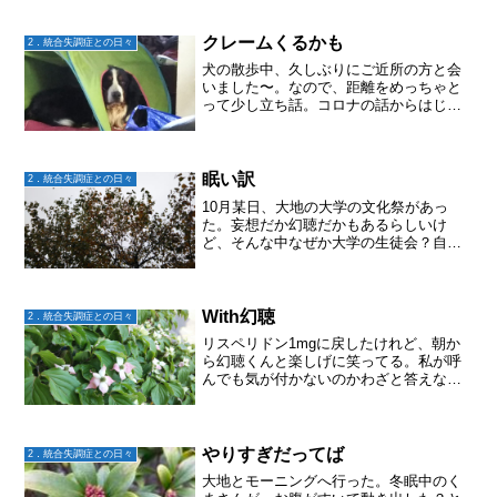
クレームくるかも
2．統合失調症との日々
犬の散歩中、久しぶりにご近所の方と会
いました〜。なので、距離をめっちゃと
って少し立ち話。コロナの話からはじま
り、「なんかさ～、うちみんな家にいる
のよ〜。高校卒業したら、みんな家を出
ていくと思ってたのに、全員いる！だか
ら、ご飯がたいへーん」「...
眠い訳
2．統合失調症との日々
10月某日、大地の大学の文化祭があっ
た。妄想だか幻聴だかもあるらしいけ
ど、そんな中なぜか大学の生徒会？自治
会？学生会？正式名称はよくわからない
けれど、そんな感じのものに入ったらし
く、文化祭では何やら係を命じられ朝か
ら夕方まで出かけていた。翌...
With幻聴
2．統合失調症との日々
リスペリドン1mgに戻したけれど、朝か
ら幻聴くんと楽しげに笑ってる。私が呼
んでも気が付かないのかわざと答えない
のか？反応が明らかに遅いし。「薬は飲
んでも飲まなくても変わらない。声はず
っと聞こえてる」という大地タバコ吸い
に行く回数もまた増えち...
やりすぎだってば
2．統合失調症との日々
大地とモーニングへ行った。冬眠中のく