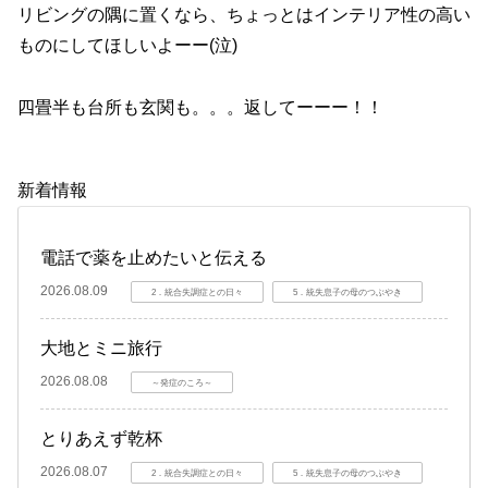
リビングの隅に置くなら、ちょっとはインテリア性の高い
ものにしてほしいよーー(泣)
四畳半も台所も玄関も。。。返してーーー！！
新着情報
電話で薬を止めたいと伝える
2026.08.09
2．統合失調症との日々
5．統失息子の母のつぶやき
大地とミニ旅行
2026.08.08
～発症のころ～
とりあえず乾杯
2026.08.07
2．統合失調症との日々
5．統失息子の母のつぶやき