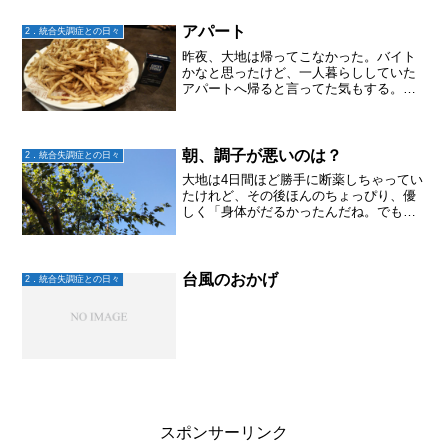
アパート
2．統合失調症との日々
昨夜、大地は帰ってこなかった。バイト
かなと思ったけど、一人暮らししていた
アパートへ帰ると言ってた気もする。そ
して案の定薬を飲み忘れている。アパー
トを引き払うべく、行動に移そうと思う
朝、調子が悪いのは？
2．統合失調症との日々
大地は4日間ほど勝手に断薬しちゃってい
たけれど、その後ほんのちょっぴり、優
しく「身体がだるかったんだね。でも頑
張ろうね」というのと、脅して「飲まな
かったら注射か入院だからね！自己責任
でね！！」の二通りの言葉がけをして。
一応服薬はしている様子...
台風のおかげ
2．統合失調症との日々
スポンサーリンク