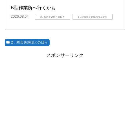
B型作業所へ行くかも
2026.08.04
2．統合失調症との日々
5．統失息子の母のつぶやき
2．統合失調症との日々
スポンサーリンク