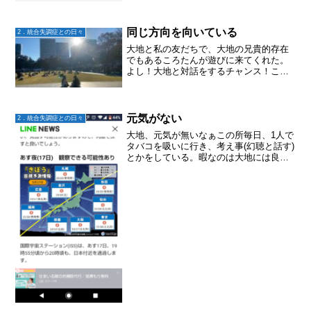
同じ方向を向いている
2．統合失調症との日々
大地と私の友だちで、大地の兄貴的存在
でもあるころたんが遊びに来てくれた。
よし！大地と対話をするチャンス！ころ
たんがいると、大地と落ち着いて話がで
きる。さて。。。いつもの私と大地のや
り取り(言い合い)を聞いていたころたん、
「2人とも同じ方向を...
元気がない
2．統合失調症との日々
大地、元気が無いなぁこの所毎日、1人で
タバコを吸いに行き、考え事(幻聴と話す)
とかをしている。暇なのは大地には良く
ないのかもしれない。心理教育もどきを
やってみることにした。家族会の友人
が、統合失調症について訪問看護用に作
られた冊子を送ってく...