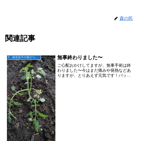
森の民
関連記事
無事終わりました〜
5．統失息子の母のつぶやき
ご心配おかけしてますが、無事手術は終
わりました〜今はまだ痛みや発熱などあ
りますが、とりあえず元気です！パッと
見、ナイスボディになってませんが😅長
年連れ添ったしぼうとかわは仕方ないか
と。。。👍また退院したら、子どもたち
の様子も書いていきますね...