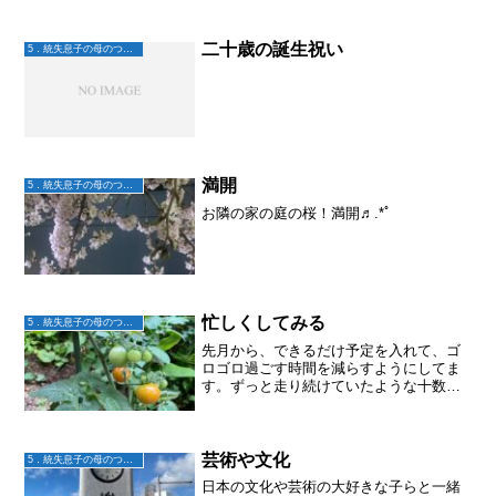
二十歳の誕生祝い
5．統失息子の母のつぶやき
満開
5．統失息子の母のつぶやき
お隣の家の庭の桜！満開♬.*ﾟ
忙しくしてみる
5．統失息子の母のつぶやき
先月から、できるだけ予定を入れて、ゴ
ロゴロ過ごす時間を減らすようにしてま
す。ずっと走り続けていたような十数年
間でしたが、仕事を辞め介護が終わり。
突然時間がたっぷりとなり。あれほど、
身体がいくつも欲しいと思っていたのに
ひとつで間に合うようにな...
芸術や文化
5．統失息子の母のつぶやき
日本の文化や芸術の大好きな子らと一緒