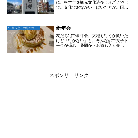
に、松本市を観光文化過多！♬.*ﾟだそう
で。文化でおなかいっぱいだとか。国宝
松本城よりも、重要文化財の校舎が今も
図書館や市民サークルの活動の場として
使われていたり、街の中に大正時代を感
じさせる建物や家具が...
新年会
5．統失息子の母のつぶやき
友だち宅で新年会。大地も行くか聞いた
けど「行かない」と。そんな訳で女子ト
ークが弾み、昼間からお酒も入り楽しい
ひと時を過ごせました。お料理も美味し
かった〜。年末とお正月は家でゴロゴ
ロ。一人でお笑い番組を見て過ごす時間
が多い中、誘ってもらえてあ...
スポンサーリンク