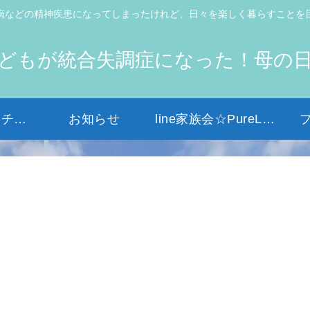
病などの精神疾患になってしまったけれど、日々を楽しく暮らすことを
どもが統合失調症になった！母の
初めての方はコチラから
お知らせ
line家族会☆PureLight☆