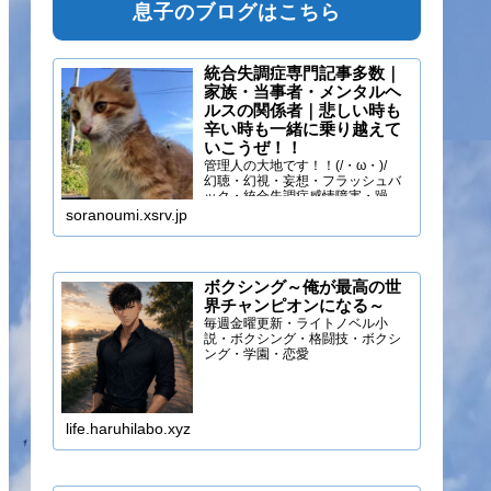
息子のブログはこちら
統合失調症専門記事多数｜
家族・当事者・メンタルヘ
ルスの関係者｜悲しい時も
辛い時も一緒に乗り越えて
いこうぜ！！
管理人の大地です！！(/・ω・)/
幻聴・幻視・妄想・フラッシュバ
ック・統合失調症感情障害・躁う
つ・抑うつ・幻味覚・呼吸困難に
soranoumi.xsrv.jp
なるほどの緊張や不安などの症状
を経験しています。自分のペース
でゆる～く行きましょ！！
ボクシング～俺が最高の世
界チャンピオンになる～
毎週金曜更新・ライトノベル小
説・ボクシング・格闘技・ボクシ
ング・学園・恋愛
life.haruhilabo.xyz