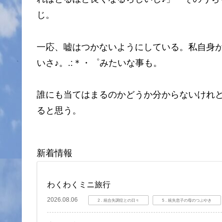
じ。
一応、嘘はつかないようにしている。私自身
いさ♪。.:＊・゜みたいな事も。
誰にも当てはまるのかどうか分からないけれ
ると思う。
新着情報
わくわくミニ旅行
2026.08.06
2．統合失調症との日々
5．統失息子の母のつぶやき