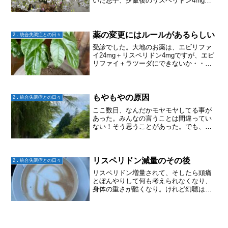
いた息子、夕飯後のリスペリドン4mgだ
けでなく翌朝のロナセン8mgも一緒に飲
んじゃった！医師からはまとめて飲んで
も良いよと言われてはいるものの、朝の
ロナセン、夕飯後のリ...
薬の変更にはルールがあるらしい
2．統合失調症との日々
受診でした。大地のお薬は、エビリファ
イ24mg＋リスペリドン4mgですが、エビ
リファイ＋ラツーダにできないか・・・
と考えていました。なぜなら、大地の今
の困りごとは、リスペリドンによる身体
のだるさと頭痛意欲の低下と認知機能の
低下そして、ラツー...
もやもやの原因
2．統合失調症との日々
ここ数日、なんだかモヤモヤしてる事が
あった。みんなの言うことは間違ってい
ない！そう思うことがあった。でも、な
ぜだかもやもやする。間違ってないのに
もやもや。みんなの言うことはいちいち
理解出来る。同じ気持ちだったこともあ
るから。なのにもやもや。...
リスペリドン減量のその後
2．統合失調症との日々
リスペリドン増量されて、そしたら頭痛
とぼんやりして何も考えられなくなり、
身体の重さが酷くなり。けれど幻聴はあ
まり変わらず。1週間後、主治医に電話で
確認したら、2週間くらいで落ち着いてく
るから、それまで頑張れる？無理そうな
ら減らしても良いけど...