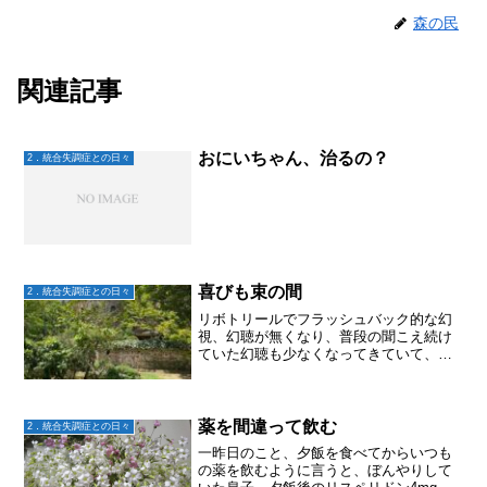
森の民
関連記事
おにいちゃん、治るの？
2．統合失調症との日々
喜びも束の間
2．統合失調症との日々
リボトリールでフラッシュバック的な幻
視、幻聴が無くなり、普段の聞こえ続け
ていた幻聴も少なくなってきていて、
「マジか！！」と喜んでいたのも束の
間。ここの所またフラッシュバックも幻
聴もうるさいほど増えてるらしい。この
ままだと次の受診でリボトリー...
薬を間違って飲む
2．統合失調症との日々
一昨日のこと、夕飯を食べてからいつも
の薬を飲むように言うと、ぼんやりして