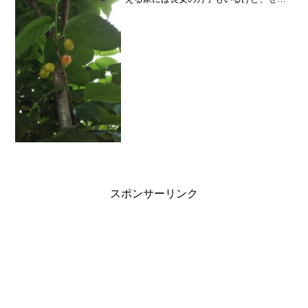
かくだから大地にもやってもらう良い機
会かも♪お米洗って炊く(大地が一番食べ
るから)牛乳を買ってくる(大地が一番飲む
から)洗濯物を取り...
スポンサーリンク