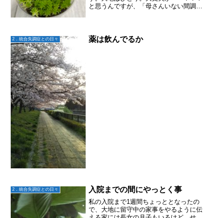
と思うんですが、「母さんいない間調子
良かった！これは一人暮らしした方がい
いってことだよな～」と。私が居ない時
の方が調子いいのがホントなら、是非と
も一人暮らししてほしいんで...
薬は飲んでるか
2．統合失調症との日々
入院までの間にやっとく事
2．統合失調症との日々
私の入院まで1週間ちょっととなったの
で、大地に留守中の家事をやるように伝
える家には長女の月子もいるけど、せっ