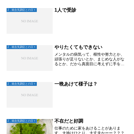
1人で受診
2．統合失調症との日々
やりたくてもできない
2．統合失調症との日々
メンタルの病気って、根性や努力とか、
頑張りが足りないとか、まじめな人がな
るとか、だから真面目に考えずに手を抜
いたりリフレッシュしたり、そういった
ことが苦手な人とかがなるかのように思
われている。。。ような気がする。←大
間違い！でも、大地を見て...
一晩あけて様子は？
2．統合失調症との日々
不在だと好調
2．統合失調症との日々
仕事のために家をあけることがありま
す。大地はひとり。大丈夫かーー？？？