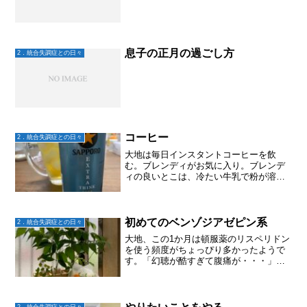
息子の正月の過ごし方
2．統合失調症との日々
コーヒー
2．統合失調症との日々
大地は毎日インスタントコーヒーを飲
む。ブレンディがお気に入り。ブレンデ
ィの良いとこは、冷たい牛乳で粉が溶
け、カフェオレが美味しいということ。
私も平日の朝はブレンディにしている。
なので、粉はすぐに無くなる。詰め替え
用買わないとなーとスーパーで...
初めてのベンゾジアゼピン系
2．統合失調症との日々
大地、この1か月は頓服薬のリスペリドン
を使う頻度がちょっぴり多かったようで
す。「幻聴が酷すぎて腹痛が・・・」
と。主治医「幻聴はどんな感じなの？」
「夜寝る時とか、過去の嫌だった映像が
浮かんでその中に入り込んでしまう感じ
で。。。」「フラッシュバ...
2．統合失調症との日々