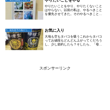
やりたいことをやる
やりたいことをやり、やりたくないこと
はやらない。以前の私は、やるべきこと
を優先させてきた。そのやるべきこと
は、やりたいことだっただろうか。やら
なくちゃ！と思ったからやってきたけれ
ど、もしかしたらそれは、やりたいこと
だったかもしれない。だとし...
お気に入り
5．統失息子の母のつぶやき
大地も空もタバコを吸うこれからタバコ
ってお値段もどんどん上がってくだろう
し、少し節約したら？そしたら、「母さ
んも酒少しやめれば」ヨシ！というわけ
で、毎晩1缶飲んでいる発泡酒やチューハ
イを、土日祝だけにすることにした！そ
して今日は土曜日！！仕...
スポンサーリンク