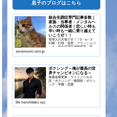
息子のブログはこちら
統合失調症専門記事多数｜
家族・当事者・メンタルヘ
ルスの関係者｜悲しい時も
辛い時も一緒に乗り越えて
いこうぜ！！
管理人の大地です！！(/・ω・)/
幻聴・幻視・妄想・フラッシュバ
ック・統合失調症感情障害・躁う
つ・抑うつ・幻味覚・呼吸困難に
soranoumi.xsrv.jp
なるほどの緊張や不安などの症状
を経験しています。自分のペース
でゆる～く行きましょ！！
ボクシング～俺が最高の世
界チャンピオンになる～
毎週金曜更新・ライトノベル小
説・ボクシング・格闘技・ボクシ
ング・学園・恋愛
life.haruhilabo.xyz