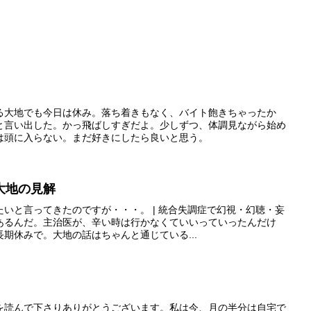
る大地でも今日は休み。落ち着きもなく、バイト飽きちゃったか
と言い出した。かっ飛ばしすぎだよ。少しずつ、体調見ながら始め
は頭に入らない。まだ好きにしたら良いと思う。
大地の見解
いと言ってきたのですが・・・。 | 統合失調症で幻視・幻聴・妄
あるんだ。主治医が、辛い時は行かなくていいっていったんだけ
期休みで。大地の話はちゃんと通じている...
を読んで下さりありがとうございます。私は今、月の半分は自宅で