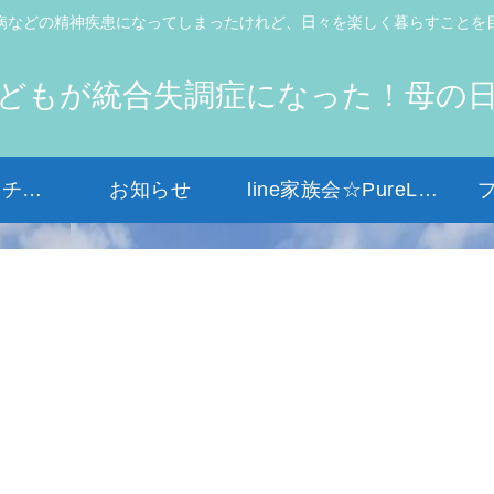
病などの精神疾患になってしまったけれど、日々を楽しく暮らすことを
どもが統合失調症になった！母の
初めての方はコチラから
お知らせ
line家族会☆PureLight☆