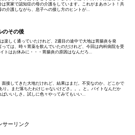
分は実家で認知症の母の介護をしています。これがまあホント！共
の介護しながら、息子への接し方のヒントが...
ルのその後
初は楽しく通っていたけれど、2週目の途中で大地は胃腸炎を発
言っては、時々胃薬を飲んでいたのだけれど、今回は内科病院を受
イトはお休みに・・・胃腸炎の原因はなんだろ...
、面接してきた大地だけれど、結果はまだ。不安なのか、どこかで
Eあり。まだ落ちたわけじゃないけどさ。。。と。バイトなんだか
ばいいしさ。試しに色々やってみてもいい...
ンサーリンク