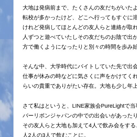
大地は発病前まで、たくさんの友だちがいた
転校が多かったけど、どこへ行ってもすぐに
けれど発病してほとんどの友人らと連絡が取
人ずつと遊べていたしその友だちのお陰で出
方で働くようになったりと別々の時間を歩み
そんな中、大学時代にバイトしていた先で出
仕事が休みの時などに気さくに声をかけてく
らいの貴重でありがたい存在。大地も少し年
さて私はというと、LINE家族会PureLig
バーリボンジャパンの中での出会いがあった
その友人らと大地も加えて4人で飲み会をす
人2人の3人で飲むことに。