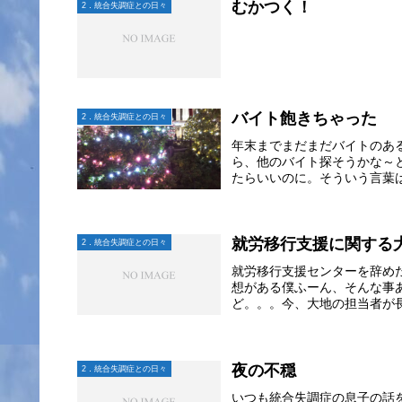
むかつく！
2．統合失調症との日々
バイト飽きちゃった
2．統合失調症との日々
年末までまだまだバイトのあ
ら、他のバイト探そうかな～
たらいいのに。そういう言葉
就労移行支援に関する
2．統合失調症との日々
就労移行支援センターを辞めた
想がある僕ふーん、そんな事
ど。。。今、大地の担当者が長
夜の不穏
2．統合失調症との日々
いつも統合失調症の息子の話