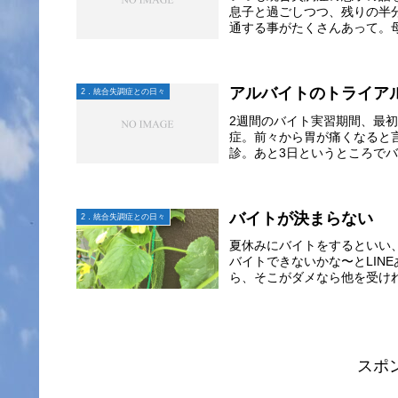
息子と過ごしつつ、残りの半
通する事がたくさんあって。母
アルバイトのトライア
2．統合失調症との日々
2週間のバイト実習期間、最
症。前々から胃が痛くなると
診。あと3日というところでバ
バイトが決まらない
2．統合失調症との日々
夏休みにバイトをするといい
バイトできないかな〜とLIN
ら、そこがダメなら他を受けれ
スポ