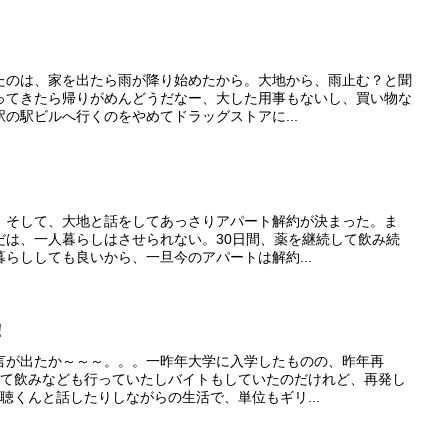
たのは、家を出たら雨が降り始めたから。大地から、雨止む？と聞
ってきたら帰りがめんどうだなー、大した用事もないし、買い物な
の駅ビルへ行くのをやめてドラッグストアに...
。そして、大地と話をしてあっさりアパート解約が決まった。ま
だは、一人暮らしはさせられない。30日間、薬を継続して飲み続
らししても良いから、一旦今のアパートは解約...
！
言が出たか～～～。。。一昨年大学に入学したものの、昨年再
きて飲みなども行っていたしバイトもしていたのだけれど、再発し
聴くんと話したりしながらの生活で、単位もギリ...