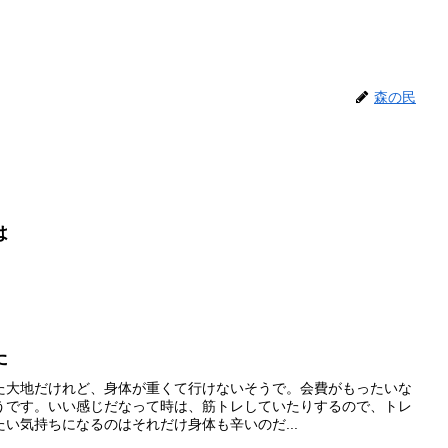
森の民
は
た
た大地だけれど、身体が重くて行けないそうで。会費がもったいな
うです。いい感じだなって時は、筋トレしていたりするので、トレ
い気持ちになるのはそれだけ身体も辛いのだ...