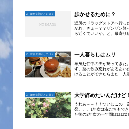
歩かせるために？
2．統合失調症との日々
近所のドラッグストアへ行っ
かれ、さぁー？？ザンザン降
ら近くでいいか。と、最寄り駅
一人暮らしはムリ
2．統合失調症との日々
単身赴任中の夫が帰ってきた
ず、薬の飲み忘れがあるあい
けることができたらまた一人暮
大学辞めたいんだけど
2．統合失調症との日々
うわあ～～！！ついにこの一
発。。。1年次は友だちもで
た後の2年次の一年間はほぼ幻