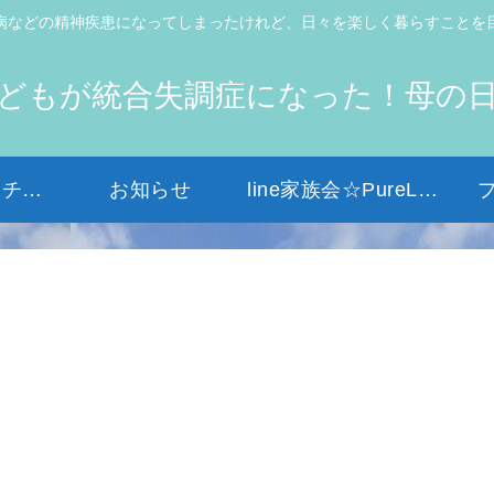
病などの精神疾患になってしまったけれど、日々を楽しく暮らすことを
どもが統合失調症になった！母の
初めての方はコチラから
お知らせ
line家族会☆PureLight☆