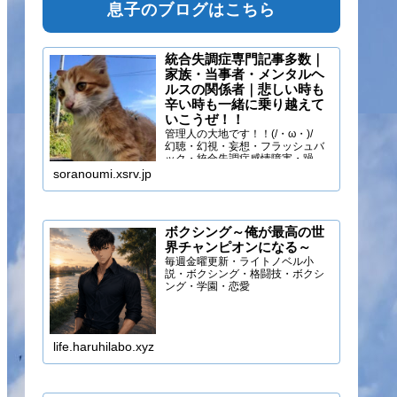
息子のブログはこちら
統合失調症専門記事多数｜
家族・当事者・メンタルヘ
ルスの関係者｜悲しい時も
辛い時も一緒に乗り越えて
いこうぜ！！
管理人の大地です！！(/・ω・)/
幻聴・幻視・妄想・フラッシュバ
ック・統合失調症感情障害・躁う
つ・抑うつ・幻味覚・呼吸困難に
soranoumi.xsrv.jp
なるほどの緊張や不安などの症状
を経験しています。自分のペース
でゆる～く行きましょ！！
ボクシング～俺が最高の世
界チャンピオンになる～
毎週金曜更新・ライトノベル小
説・ボクシング・格闘技・ボクシ
ング・学園・恋愛
life.haruhilabo.xyz