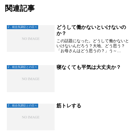
関連記事
どうして働かないといけないの
2．統合失調症との日々
か？
この話題になった。どうして働かないと
いけないんだろう？大地、どう思う？
「お母さんはどう思うの？」う～
ん・・・・・なんでだろう。。。やっ
ぱ、食べてくためかなあ。生きてくため
に、屋根と壁があって毎日食べていけた
寝なくても平気は大丈夫か？
2．統合失調症との日々
らいいから。だからかなあ・・・？？...
筋トレする
2．統合失調症との日々