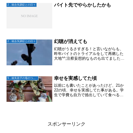
バイト先でやらかしたかも
2．統合失調症との日々
幻聴が消えても
2．統合失調症との日々
幻聴がうるさすぎる！と言いながらも、
昨年バイトのトライアルをして再燃した
大地^^;注察妄想的なものも出てました
が、それは少し落ち着いてきた様子。さ
らに、昨日は幻聴聞こえなかった！久し
ぶりだな〜、と。誰かと話してる時以外
は聞こえてた幻聴が聞こ...
幸せを実感してた頃
5．統失息子の母のつぶやき
以前にも書いたことがあったけど、21か
22の頃、幸せを実感してた事がある。学
生で学費も自力で捻出していて食べるも
のもままならずだったけど。この先、屋
根と壁があれば幸せに暮らせると思って
いた。心はなぜか満たされていて、色ん
なことは起きるものの...
スポンサーリンク