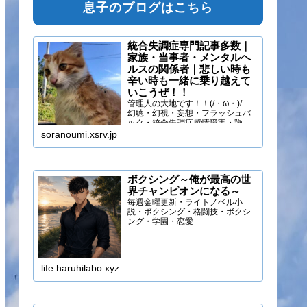
息子のブログはこちら
統合失調症専門記事多数｜
家族・当事者・メンタルヘ
ルスの関係者｜悲しい時も
辛い時も一緒に乗り越えて
いこうぜ！！
管理人の大地です！！(/・ω・)/
幻聴・幻視・妄想・フラッシュバ
ック・統合失調症感情障害・躁う
つ・抑うつ・幻味覚・呼吸困難に
soranoumi.xsrv.jp
なるほどの緊張や不安などの症状
を経験しています。自分のペース
でゆる～く行きましょ！！
ボクシング～俺が最高の世
界チャンピオンになる～
毎週金曜更新・ライトノベル小
説・ボクシング・格闘技・ボクシ
ング・学園・恋愛
life.haruhilabo.xyz