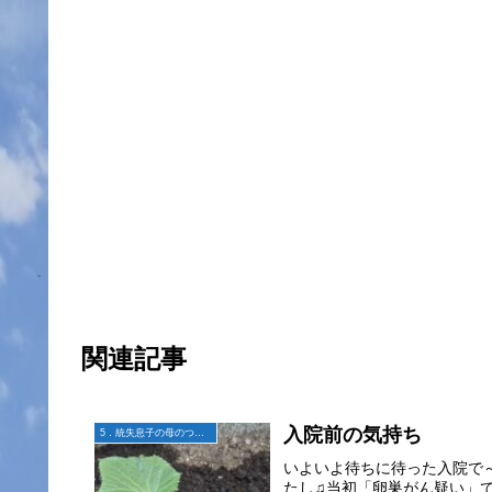
関連記事
入院前の気持ち
5．統失息子の母のつぶやき
いよいよ待ちに待った入院で
たし♫当初「卵巣がん疑い」