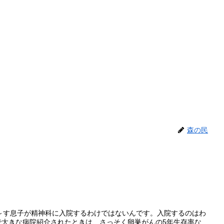
森の民
～す息子が精神科に入院するわけではないんです。入院するのはわ
で大きな病院紹介されたときは、さっそく卵巣がんの5年生存率な