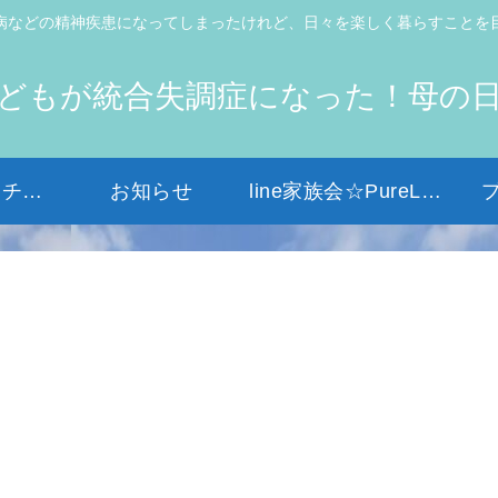
病などの精神疾患になってしまったけれど、日々を楽しく暮らすことを
どもが統合失調症になった！母の
初めての方はコチラから
お知らせ
line家族会☆PureLight☆