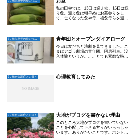
お盆
5．統失息子の母のつぶやき
私の田舎では、13日は迎え盆、16日は送
り盆。迎え盆は朝早めにお墓参りをし
て、亡くなった父や母、祖父母らを迎え
に行く。カンバを焚いたりして、仏壇、
お位牌のある我が家に迎え、送り盆は夕
方同じようにして送っていく。昔はいと
こも集まって、それは賑...
青年団とオープンダイアローグ
5．統失息子の母のつぶやき
今日は友だちと演劇を見てきました。こ
まばアゴラ劇場の青年団、阿房列車。没
入体験というか。。。とても素敵な時間
でした。毎回思うんだけど、平田オリザ
さんの演劇って、オープンダイアローグ
みたい。
心理教育してみた
2．統合失調症との日々
大地がブログを書かない理由
2．統合失調症との日々
このところ大地がブログを書いていない
ことを心配して下さる方々がいらっしゃ
います。ありがたいことです。ホント
に、読んでくださりありがとうございま