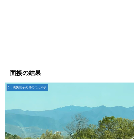
面接の結果
5．統失息子の母のつぶやき