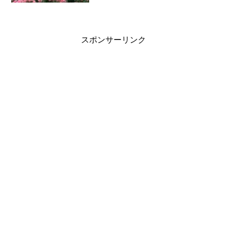
す。大地は私から見ると元気。でも身体
が疲れやすくなっていて、その理由が難
しい論文などを読んで自分の...
スポンサーリンク