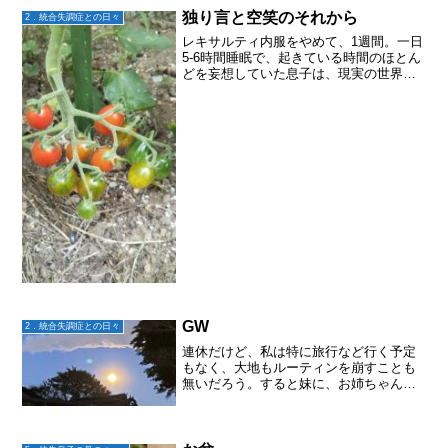
独り言と空笑のそれから
2．統合失調症との日々
レキサルティ内服をやめて、1週間。一日
5-6時間睡眠で、起きている時間のほとん
どを妄想していた息子は、現実の世界に
帰ってきたと思う。いやぁー、ホントに
辛かったぁー。入浴中は独り言＋大爆笑
してるし、スパゲティ自分用にだけ作り
ながらも空笑。ゲー...
GW
2．統合失調症との日々
連休だけど、私は特に旅行など行く予定
もなく、大地もルーティンを崩すことも
無いだろう。すると妹に、お姉ちゃん家
の片付け手伝ってもらえると助かるー
♬.*ﾟと言われて都内の妹宅に泊まりに来
た。妹家族は昨年引っ越したものの、整
理整頓が苦手だから片付...