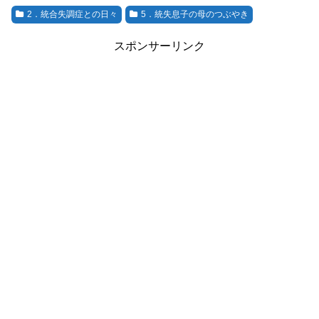
2．統合失調症との日々
5．統失息子の母のつぶやき
スポンサーリンク