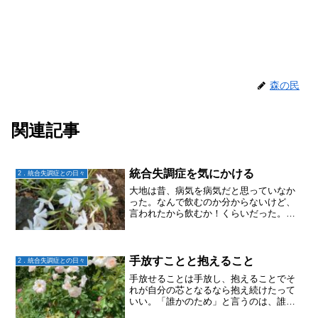
森の民
関連記事
統合失調症を気にかける
2．統合失調症との日々
大地は昔、病気を病気だと思っていなか
った。なんで飲むのか分からないけど、
言われたから飲むか！くらいだった。身
体が重くてもだるくても普通に暮らすよ
うに頑張っていた。それが再発して幻聴
が消えなくなり、大学卒業前に就労移行
支援センターへ通うように...
手放すことと抱えること
2．統合失調症との日々
手放せることは手放し、抱えることでそ
れが自分の芯となるなら抱え続けたって
いい。「誰かのため」と言うのは、誰か
のためにやりたいという「自分のため」