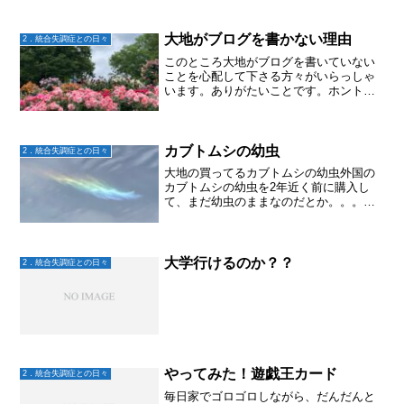
よくよく紐解くと、大抵の事は自分の気
持ちを安心させたいため。親だから。ど
んなに離れたって大きくな...
大地がブログを書かない理由
2．統合失調症との日々
このところ大地がブログを書いていない
ことを心配して下さる方々がいらっしゃ
います。ありがたいことです。ホント
に、読んでくださりありがとうございま
す。大地は私から見ると元気。でも身体
が疲れやすくなっていて、その理由が難
しい論文などを読んで自分の...
カブトムシの幼虫
2．統合失調症との日々
大地の買ってるカブトムシの幼虫外国の
カブトムシの幼虫を2年近く前に購入し
て、まだ幼虫のままなのだとか。。。お
かしいなー！これ、〇〇じゃなかったの
かな〜？？？大地が買ったカブトムシ
は、通常8ヶ月ほどでサナギになるらしい
のに。もう二年近く幼虫の...
大学行けるのか？？
2．統合失調症との日々
やってみた！遊戯王カード
2．統合失調症との日々
毎日家でゴロゴロしながら、だんだんと