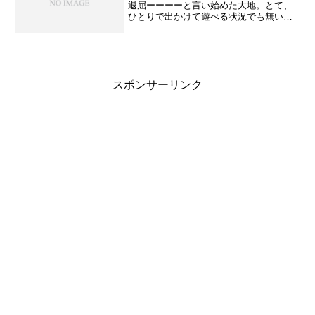
退屈ーーーーと言い始めた大地。とて、
ひとりで出かけて遊べる状況でも無いら
しく、私が買い物へ行くのを待ちかねて
一緒に出かけたりはしている。あまりに
暇だという事で、ついに私も遊戯王カー
ドデビューすることになっ...
スポンサーリンク