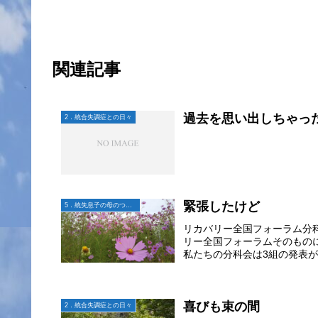
関連記事
過去を思い出しちゃっ
2．統合失調症との日々
緊張したけど
5．統失息子の母のつぶやき
リカバリー全国フォーラム分
リー全国フォーラムそのもの
私たちの分科会は3組の発表が
喜びも束の間
2．統合失調症との日々