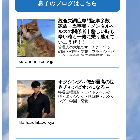
息子のブログはこちら
統合失調症専門記事多数｜
家族・当事者・メンタルヘ
ルスの関係者｜悲しい時も
辛い時も一緒に乗り越えて
いこうぜ！！
管理人の大地です！！(/・ω・)/
幻聴・幻視・妄想・フラッシュバ
ック・統合失調症感情障害・躁う
つ・抑うつ・幻味覚・呼吸困難に
soranoumi.xsrv.jp
なるほどの緊張や不安などの症状
を経験しています。自分のペース
でゆる～く行きましょ！！
ボクシング～俺が最高の世
界チャンピオンになる～
毎週金曜更新・ライトノベル小
説・ボクシング・格闘技・ボクシ
ング・学園・恋愛
life.haruhilabo.xyz