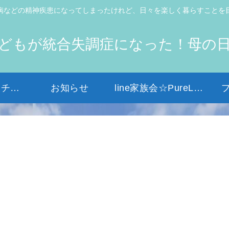
病などの精神疾患になってしまったけれど、日々を楽しく暮らすことを
どもが統合失調症になった！母の
初めての方はコチラから
お知らせ
line家族会☆PureLight☆