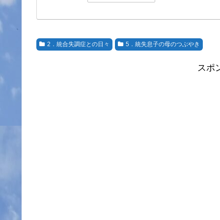
2．統合失調症との日々
5．統失息子の母のつぶやき
スポ