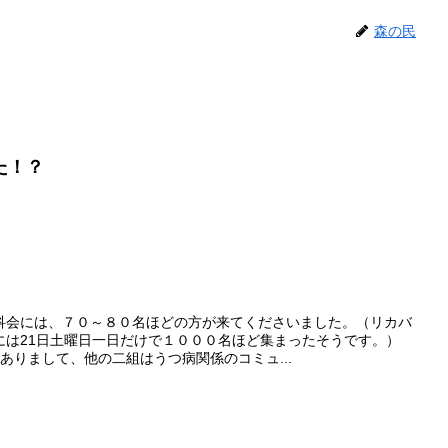
森の民
た！？
科会には、７０～８０名ほどの方が来てくださいました。（リカバ
には21日土曜日一日だけで１０００名ほど集まったそうです。）
ありまして、他の二組はうつ病関係のコミュ...