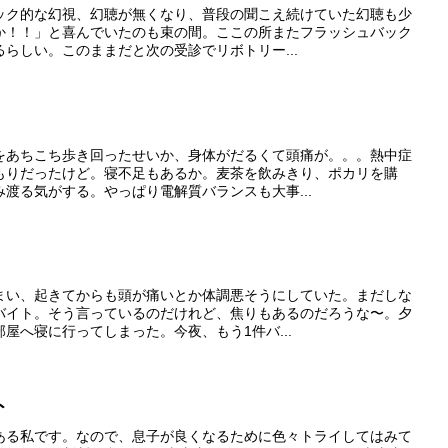
ック的な幻視、幻聴が無くなり、普段の聞こえ続けていた幻聴も少
か！！」と喜んでいたのも束の間。ここの所またフラッシュバック
らしい。このままだと次の受診でリボトリー...
をあちこち歩き回ったせいか、身体がだるくて頭痛が。。。熱中症
もりだったけど。寝不足もあるか。麦茶を飲みきり、ポカリを購
渡る気がする。やっぱり電解質バランスも大事...
まい、起きてからも頭が痛いとか体調悪そうにしていた。まだしな
バイト。そう言っているのだけれど、焦りもあるのだろうな〜。夕
屋へ寝に行ってしまった。今夜、もう1件バ...
ト
ある私です。なので、息子が良くなるために色々トライしてはみて