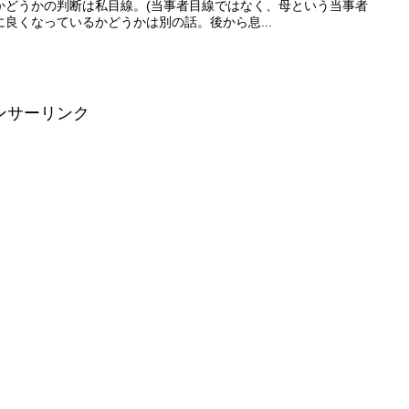
かどうかの判断は私目線。(当事者目線ではなく、母という当事者
良くなっているかどうかは別の話。後から息...
ンサーリンク