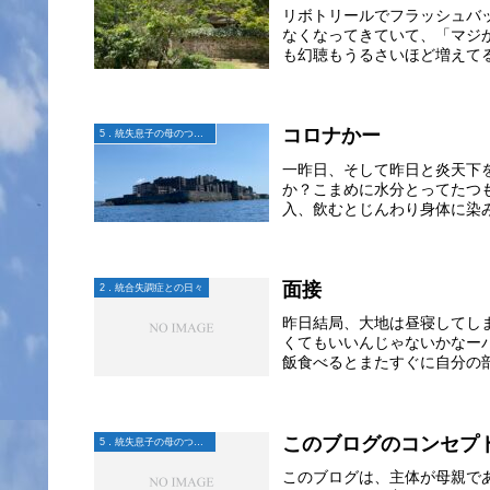
リボトリールでフラッシュバ
なくなってきていて、「マジ
も幻聴もうるさいほど増えてる
コロナかー
5．統失息子の母のつぶやき
一昨日、そして昨日と炎天下
か？こまめに水分とってたつ
入、飲むとじんわり身体に染み
面接
2．統合失調症との日々
昨日結局、大地は昼寝してし
くてもいいんじゃないかなー
飯食べるとまたすぐに自分の部
このブログのコンセプ
5．統失息子の母のつぶやき
このブログは、主体が母親で