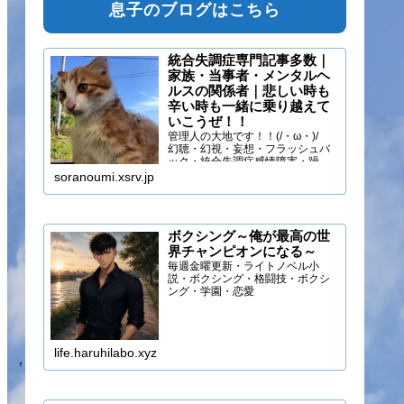
息子のブログはこちら
統合失調症専門記事多数｜
家族・当事者・メンタルヘ
ルスの関係者｜悲しい時も
辛い時も一緒に乗り越えて
いこうぜ！！
管理人の大地です！！(/・ω・)/
幻聴・幻視・妄想・フラッシュバ
ック・統合失調症感情障害・躁う
つ・抑うつ・幻味覚・呼吸困難に
soranoumi.xsrv.jp
なるほどの緊張や不安などの症状
を経験しています。自分のペース
でゆる～く行きましょ！！
ボクシング～俺が最高の世
界チャンピオンになる～
毎週金曜更新・ライトノベル小
説・ボクシング・格闘技・ボクシ
ング・学園・恋愛
life.haruhilabo.xyz