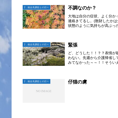
不調なのか？
2．統合失調症との日々
大地は自分の症状、よく分か
連絡きてるし。(散財したか
状態のように気持ちが高ぶった
緊張
2．統合失調症との日々
ど、どうした！！？？表情が
わない。先週から介護帰省し
みてなかった～～！！そういえ
仔猫の虜
2．統合失調症との日々