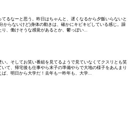
ってるなーと思う。昨日はちゃんと、遅くなるから夕飯いらないと
は分からないけど)身体の動きは、確かにキビキビしている感じ。躁
り、働けそうな感覚があるとか、鬱っぽい...
硬い。そしてお笑い番組を見てるようで見ていなくてクスリとも笑
ていて、帰宅後も仕事やら末子の準備やらで大地の様子をあんまり
ば、明日から大学だ！去年も一昨年も、大学...