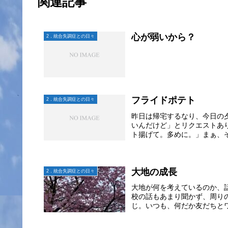
関連記事
心が弱いから？
2．統合失調症との日々
フライドポテト
2．統合失調症との日々
昨日は帰宅するなり、今日の
いんだけど」とリクエストあ
ト揚げて。多めに。」まぁ、そ
大地の成長
2．統合失調症との日々
大地が何を考えているのか、
校の話もあまり聞かず、周り
じ。いつも、何だか友だちとワ