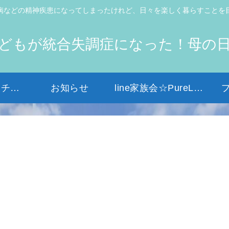
病などの精神疾患になってしまったけれど、日々を楽しく暮らすことを
どもが統合失調症になった！母の
初めての方はコチラから
お知らせ
line家族会☆PureLight☆