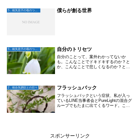
僕らが創る世界
5．統失息子の母のつぶやき
自分のトリセツ
5．統失息子の母のつぶやき
自分のことって、案外わかってないか
も。こんなことでドキドキするのか？と
か、こんなことで悲しくなるのか？と
か。わかってるようでわかってない。大
地が最近、自分の症状を深堀してて、過
去を振り返って考えたりまとめたりして
るようだけど。私のこのブログ...
フラッシュバック
2．統合失調症との日々
フラッシュバックという症状、私が入っ
ているLINE当事者会とPureLightの混合グ
ループでもたまに出てくるワード。これ
までも、フラッシュバックが辛いという
話をたびたび聞いてはいたけれど。それ
がどんなものか今ひとつピンとこないで
いた。大地...
スポンサーリンク