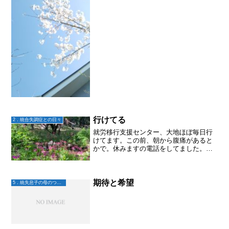
ちらの世界に行ったらドリフが笑わせて
くれるんだと思ったら、なんだか安心で
きる。空のその先
行けてる
2．統合失調症との日々
就労移行支援センター、大地ほぼ毎日行
けてます。この前、朝から腹痛があると
かで。休みますの電話をしてました。で
も翌日は大丈夫なようで、あ！今日は元
気！行ってきマースと出かけてました。
行くも行かないも大地次第こちらは任せ
てます。一応腹痛の時は、...
期待と希望
5．統失息子の母のつぶやき