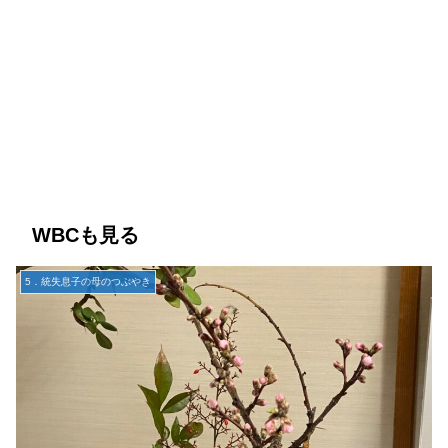
WBCも見る
5．統失息子の母のつぶやき