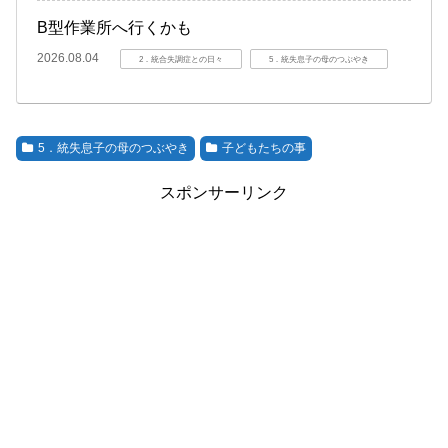
B型作業所へ行くかも
2026.08.04
2．統合失調症との日々
5．統失息子の母のつぶやき
5．統失息子の母のつぶやき
子どもたちの事
スポンサーリンク