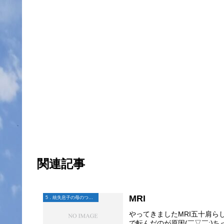
関連記事
MRI
5．統失息子の母のつぶやき
やってきましたMRI五十肩ら
で転んだのが原因(￣▽￣;)