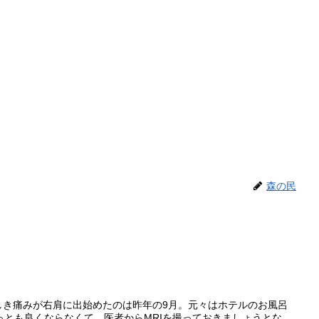
森の民
しき痛みが右肩に出始めたのは昨年の9月。元々はホテルのお風呂
ちっとも良くならなくて、医者からMRIを撮っておきましょうとな