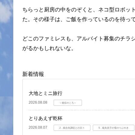
ちらっと厨房の中をのぞくと、ネコ型ロボッ
た。その様子は、ご飯を作っているのを待っ
どこのファミレスも、アルバイト募集のチラ
がるかもしれないな。
新着情報
大地とミニ旅行
2026.08.08
～発症のころ～
とりあえず乾杯
2026.08.07
2．統合失調症との日々
5．統失息子の母のつぶやき