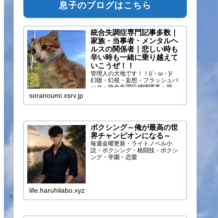
息子のブログはこちら
統合失調症専門記事多数｜
家族・当事者・メンタルヘ
ルスの関係者｜悲しい時も
辛い時も一緒に乗り越えて
いこうぜ！！
管理人の大地です！！(/・ω・)/
幻聴・幻視・妄想・フラッシュバ
ック・統合失調症感情障害・躁う
つ・抑うつ・幻味覚・呼吸困難に
soranoumi.xsrv.jp
なるほどの緊張や不安などの症状
を経験しています。自分のペース
でゆる～く行きましょ！！
ボクシング～俺が最高の世
界チャンピオンになる～
毎週金曜更新・ライトノベル小
説・ボクシング・格闘技・ボクシ
ング・学園・恋愛
life.haruhilabo.xyz