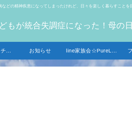
病などの精神疾患になってしまったけれど、日々を楽しく暮らすことを
どもが統合失調症になった！母の
初めての方はコチラから
お知らせ
line家族会☆PureLight☆