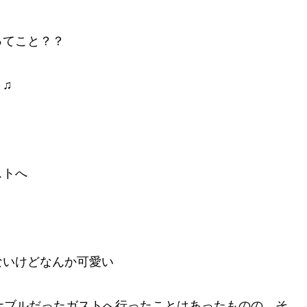
ってこと？？
～♫
ストへ
ないけどなんか可愛い
ナブルだったガストへ行ったことはあったものの、そ