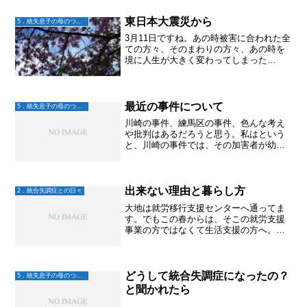
東日本大震災から
5．統失息子の母のつぶやき
3月11日ですね。あの時被害に合われた全
ての方々、そのまわりの方々、あの時を
境に人生が大きく変わってしまった
方々。そんな皆さまが、少しでも幸せだ
と思えますように。
最近の事件について
5．統失息子の母のつぶやき
川崎の事件、練馬区の事件、色んな考え
や批判はあるだろうと思う。私はという
と、川崎の事件では、その加害者が幼い
頃からどんな気持ちで過ごしてきたのか
を考えて悲しくなってしまう。彼の育ち
の中に、なんらかの支援の手はなかった
のか。それは福祉的な社会...
出来ない理由と暮らし方
2．統合失調症との日々
大地は就労移行支援センターへ通ってま
す。でもこの春からは、そこの就労支援
事業の方ではなくて生活支援の方へ。仕
事は、幻聴が聞こえるから無理。タバコ
吸わないといられないから無理。ネガテ
ィブ思考になってます。以前は病気につ
いて受け入れられず断薬し...
どうして統合失調症になったの？
5．統失息子の母のつぶやき
と聞かれたら