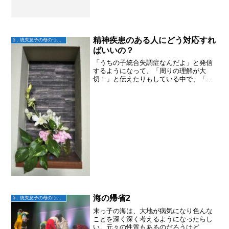
精神疾患のある人にどう対応すれ
5．統失息子の母のつぶやき
ばいいの？
「うちの子統合失調症なんだよ」と発信
するようになって、「周りの理解が大
切！」と伝えたりもしている中で、「じ
ゃ、精神疾患のある人にはどんな風に関
わったらいいんでしょうか？」と聞かれ
たりする機会も増えた。how-toを伝える
のは難しいなと思う。...
海の帰省2
5．統失息子の母のつぶやき
末っ子の海は、大地が病気になり色んな
ことを深く深く考えるようになったらし
い。元々の性質もあるのだろうけど、哲