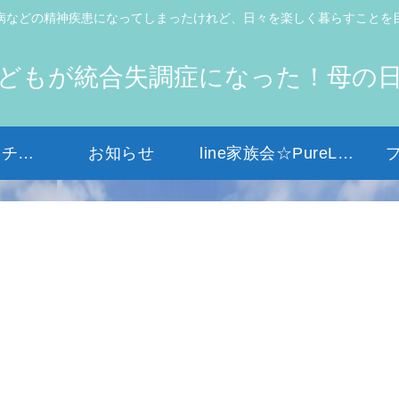
病などの精神疾患になってしまったけれど、日々を楽しく暮らすことを
どもが統合失調症になった！母の
初めての方はコチラから
お知らせ
line家族会☆PureLight☆