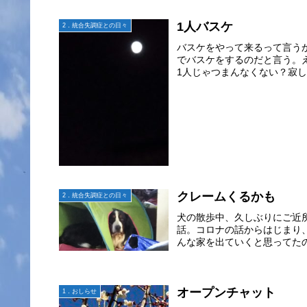
1人バスケ
2．統合失調症との日々
バスケをやって来るって言う
でバスケをするのだと言う。
1人じゃつまんなくない？寂し
クレームくるかも
2．統合失調症との日々
犬の散歩中、久しぶりにご近
話。コロナの話からはじまり
んな家を出ていくと思ってたの
オープンチャット
1．おしらせ