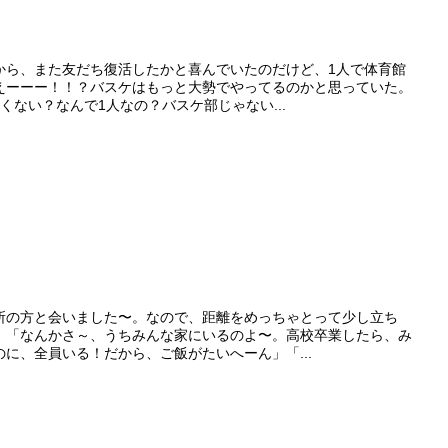
から、また友だち復活したかと喜んでいたのだけど、1人で体育館
えーーー！！？バスケはもっと大勢でやってるのかと思っていた。
くない？なんで1人なの？バスケ部じゃない...
所の方と会いました〜。なので、距離をめっちゃとって少し立ち
、「なんかさ～、うちみんな家にいるのよ〜。高校卒業したら、み
に、全員いる！だから、ご飯がたいへーん」「...