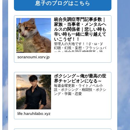
息子のブログはこちら
統合失調症専門記事多数｜
家族・当事者・メンタルヘ
ルスの関係者｜悲しい時も
辛い時も一緒に乗り越えて
いこうぜ！！
管理人の大地です！！(/・ω・)/
幻聴・幻視・妄想・フラッシュバ
ック・統合失調症感情障害・躁う
つ・抑うつ・幻味覚・呼吸困難に
soranoumi.xsrv.jp
なるほどの緊張や不安などの症状
を経験しています。自分のペース
でゆる～く行きましょ！！
ボクシング～俺が最高の世
界チャンピオンになる～
毎週金曜更新・ライトノベル小
説・ボクシング・格闘技・ボクシ
ング・学園・恋愛
life.haruhilabo.xyz