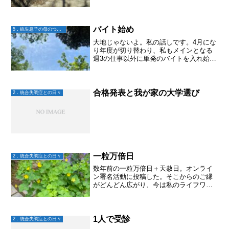
バイト始め
5．統失息子の母のつぶやき
大地じゃないよ。私の話しです。4月にな
り年度が切り替わり、私もメインとなる
週3の仕事以外に単発のバイトを入れ始め
た。昨年はツアーナースをしてたけど、4
月はそれは無いので健康診断のバイトを
する。健康診断の身体測定などは毎月今
の職場でもやってる...
合格発表と我が家の大学選び
2．統合失調症との日々
一粒万倍日
2．統合失調症との日々
数年前の一粒万倍日＋天赦日。オンライ
ン署名活動に投稿した。そこからのご縁
がどんどん広がり、今は私のライフワー
クの一つになっているボランティア活
動。それからというもの、ちょっとだけ
一粒万倍日に拘っている。ここぞと言う
ときに、日にちが差し迫って...
1人で受診
2．統合失調症との日々