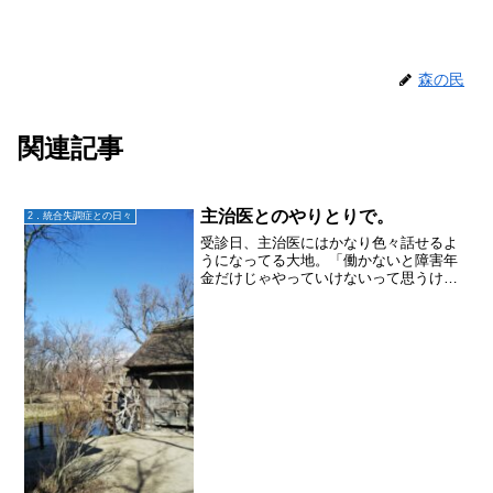
森の民
関連記事
主治医とのやりとりで。
2．統合失調症との日々
受診日、主治医にはかなり色々話せるよ
うになってる大地。「働かないと障害年
金だけじゃやっていけないって思うけ
ど、24時間声が聞こえてるから出来るわ
けない！って思うんです」って。主治医
は、「そうだよね〜」そして、「大地さ
んの言うことを尊重するけ...