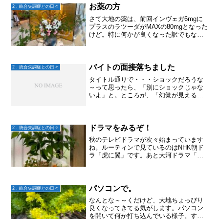
の事無いですか？プロテイ...
お薬の方
2．統合失調症との日々
さて大地の薬は、前回インヴェガ6mgに
プラスのラツーダがMAXの80mgとなった
けど。特に何かが良くなった訳でもな
く。幻聴やフラッシュバックの原因は不
安から来ているという主治医の推測か
ら、リボトリール0.5mgが1mgに増量とな
った。以前は...
バイトの面接落ちました
2．統合失調症との日々
タイトル通りで・・・ショックだろうな
～って思ったら、「別にショックじゃな
いよ」と。ところが、「幻覚が見える。
こんなんじゃ働けるわけがない」となっ
て、次のバイトの面接など受ける気持ち
が無くなったようです。「ショックだ～
～！！！😢」って話せたら...
ドラマをみるぞ！
2．統合失調症との日々
秋のテレビドラマが次々始まっています
ね。ルーティンで見ているのはNHK朝ド
ラ「虎に翼」です。あと大河ドラマ「光
る君へ」も。そして夏～秋にかけてのド
ラマも始まっています。先週の金曜日
「笑うマトリョーシカ」を見ましたが、
面白そう♪金曜の夜はこの...
パソコンで。
2．統合失調症との日々
なんとな～～くだけど、大地ちょっぴり
良くなってきてる気がします。パソコン
を開いて何か打ち込んでいる様子。すぐ