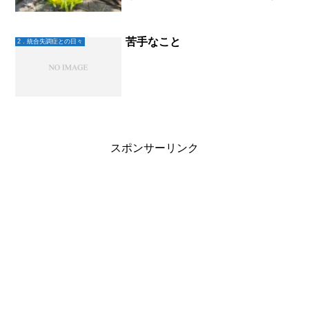
に「疲れたー」となり長くは続かないけ
ど。確か少し前はブログを書いてたよう
だけど、4月になり「不調・・・」と、更
新できなくなっていた。...
苦手なこと
2．統合失調症との日々
スポンサーリンク