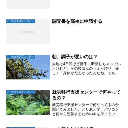
調査書を高校に申請する
2．統合失調症との日々
朝、調子が悪いのは？
2．統合失調症との日々
大地は4日間ほど勝手に断薬しちゃってい
たけれど、その後ほんのちょっぴり、優
しく「身体がだるかったんだね。でも頑
張ろうね」というのと、脅して「飲まな
かったら注射か入院だからね！自己責任
でね！！」の二通りの言葉がけをして。
一応服薬はしている様子...
就労移行支援センターで何やって
2．統合失調症との日々
るの？
就労移行支援センターで何やってるのか
聞いてみました。とりあえず、パソコン
と何やら勉強するための本を持っていっ
てるそうで。やる事は自由。お昼を食べ
てから帰ってきてます。急に増やしても
ね。。。まずは半日からスタート