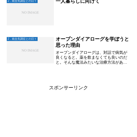
一人暮らしに向けて
2．統合失調症との日々
オープンダイアローグを学ぼうと
2．統合失調症との日々
思った理由
オープンダイアローグは、対話で病気が
良くなると。薬を飲まなくても良いのだ
と。そんな魔法みたいな治療方法がある
なら、絶対に学んで息子にやってみた
い。そして回復させたい。そんな気持ち
で学び始めたのだけれど。。。今の私
は、オープンダイアローグの対...
スポンサーリンク