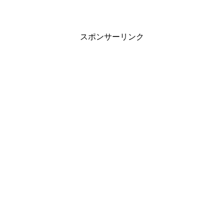
けなんだけど(笑) 美味しいビールを飲む
ために(ビールを、より美味しいと感じる
ために)動いてます(...
スポンサーリンク