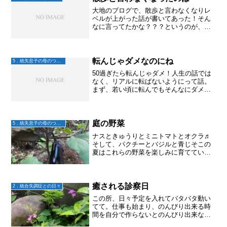
大地のブログで、散歩と言わなくなりレ
ベルが上がった話が書いてあった！そん
なに言ってたかな？？？というのが、正
直な感想。で、大地とその事を話してみ
た。他の誰とも話さず1日が過ぎていく大
地からすると、私とのやりとりは記憶に
残る。しかも、散歩の話...
転んじゃダメなのにね
5．統失息子の母のつぶやき
50過ぎたら転んじゃダメ！人生の話では
なく、リアルに転ばないようにって話。
まず、若い頃に転んでもそんなにダメー
ジは大きくなかった。子どもの頃なんて
転んでもせいぜいすり傷とかね。ところ
が、この年になって転ぶと傷ついたとこ
ろ以外の筋肉とかも痛く...
庭の野菜
5．統失息子の母のつぶやき
ナスときゅうりとミニトマトとオクラ♬
そして、パクチーとバジルと青じそこの
夏はこれらの野菜を楽しみに育てていま
す♪写真の画面で夏休みの自由研究みたい
に、日々成長する野菜たちをアップしま
すね。GWに植えたナスの苗はもうひとつ
実がなり、キュウリや...
癒される診察日
2．統合失調症との日々
この所、日々予定を入れてバタバタ動い
てて。仕事も始まり、のんびり出来る時
間を自分で作らないとのんびり出来な
い。そもそも予定を入れなければ良いだ