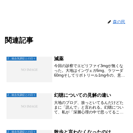
森の民
関連記事
減薬
2．統合失調症との日々
今回の診察でエビリファイ3mgが無くな
った。大地はインヴェガ6mg、ラツーダ
60mgそしてリボトリール1mg今の、意欲
が出なくてゴロゴロ寝るしかなく、幻聴
が聞こえ続けている状況は伝えた。元気
に働けるようになりたいという希望も伝
えた。意欲や活...
幻聴についての見解の違い
2．統合失調症との日々
大地のブログ、放っといてるんだけどた
まに「読んで」と言われる。幻聴につい
て、私が「深層心理の中で思ってるこ
と」のように捉えてて、それを大地に言
ったらめっちゃ否定してたんだけど、そ
れが書かれてるなー(￣▽￣;)私がそう思
ったのは、大きな病院の...
散歩と言わなくなったのは
2．統合失調症との日々