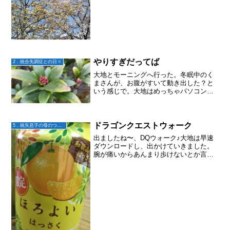
大地は、空みたいに細かく話さない。薬
を変薬しても増量しても減量しても、
「別に」という。痩せ我慢か
っ！！！？？？？と最近は思うように
も...
やりすぎだってば
2．統合失調症との日々
大地とモーニングへ行った。冬眠中のく
まさんが、お腹がすいて動き出した？と
いう感じで。大地はめっちゃパソコン向
かってカチャカチャと集中してるように
も見える。私は集中出来なくなったりや
りたく無くなったりすると、すぐにスマ
ホゲームへ逃避。しばらく...
ドラゴンクエストウォーク
5．統失息子の母のつぶやき
出ましたね〜、DQウォーク♪大地は早速
ダウンロードし、出かけていきました。
腕が痛いからあんまり歩けないとか言い
ながら。私も早速ダウンロード。ドラク
エの曲を聞くとテンションがあがりま
す。さて、今度はどのくらい飽きずに続
けられるかな？？実はポケ...