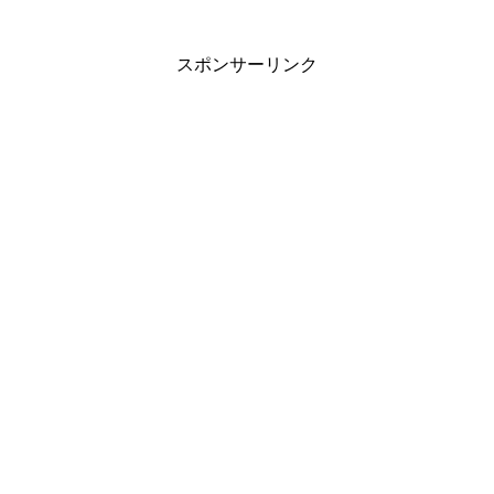
り。。。などなど思いを巡らせて。「こ
れから夏はずっとこんな風...
スポンサーリンク