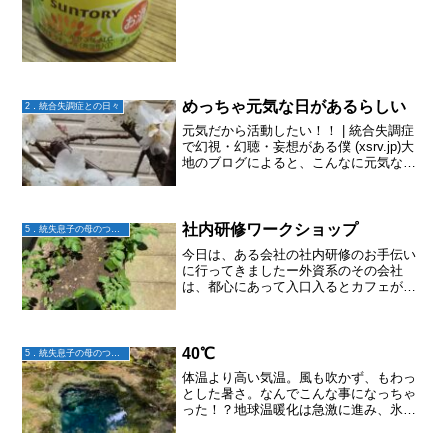
めっちゃ元気な日があるらしい
2．統合失調症との日々
元気だから活動したい！！ | 統合失調症
で幻視・幻聴・妄想がある僕 (xsrv.jp)大
地のブログによると、こんなに元気な日
があるんだねえ～そして、一応その管理
もしてるんだ。主治医が以前、「統合失
調感情障害の疑いもあるかもね。」と言
ってたの...
社内研修ワークショップ
5．統失息子の母のつぶやき
今日は、ある会社の社内研修のお手伝い
に行ってきましたー外資系のその会社
は、都心にあって入口入るとカフェがあ
って。カラフルな、高さや素材の違うイ
スがあって。オシャレだな〜✨️✨️✨️←と毎
回思うWRAPのご紹介をしつつ(と言って
も私はファシリ...
40℃
5．統失息子の母のつぶやき
体温より高い気温。風も吹かず、もわっ
とした暑さ。なんでこんな事になっちゃ
った！？地球温暖化は急激に進み、氷山
が溶けて地球の重心が変わり、重さの変
化は地殻に影響して地震が起きやすくな