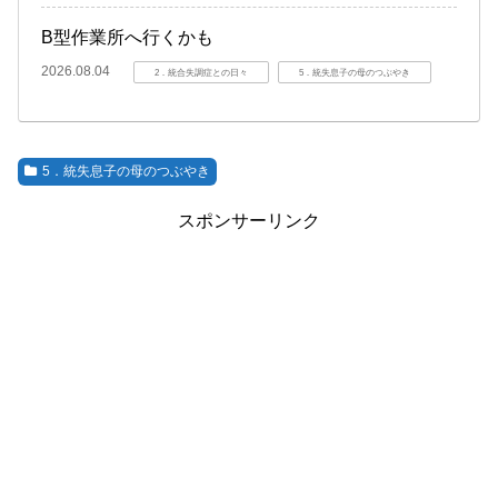
B型作業所へ行くかも
2026.08.04
2．統合失調症との日々
5．統失息子の母のつぶやき
5．統失息子の母のつぶやき
スポンサーリンク