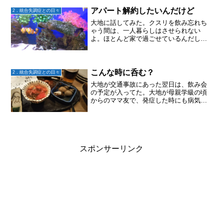
ころ私は最近のラノベが苦手。昔、私が
まだ中学生か高校生の頃...
アパート解約したいんだけど
2．統合失調症との日々
大地に話してみた。クスリを飲み忘れち
ゃう間は、一人暮らしはさせられない
よ。ほとんど家で過ごせているんだし、
アパート解約したいんだけど。「嫌だ！
だったら家賃もったいないからアパート
帰る。」今日は冷たい雨が降っていたか
ら、バイト先まで車で送って...
こんな時に呑む？
2．統合失調症との日々
大地が交通事故にあった翌日は、飲み会
の予定が入ってた。大地が母親学級の頃
からのママ友で、発症した時にも病気の
話をした。泣いてくれた友だち普段はそ
れぞれ忙しく、飲み会は半年に1度かな～
今回もホントは3月頃飲もうかって話しだ
ったのが、大地が再発...
スポンサーリンク