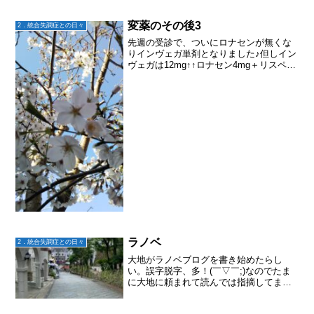
のカラオケボックスでおこないました
（幹事は私）会場をカラオケボックスに
したのは、フリードリンク・フ...
変薬のその後3
2．統合失調症との日々
先週の受診で、ついにロナセンが無くな
りインヴェガ単剤となりました♪但しイン
ヴェガは12mg↑↑ロナセン4mg＋リスペリ
ドン4mgの時はCP換算500mgだったの
に、インヴェガ12mgはCP換算値800mg
けれど主治医は、インヴェガ単剤だと
今...
ラノベ
2．統合失調症との日々
大地がラノベブログを書き始めたらし
い。誤字脱字、多！(￣▽￣;)なのでたま
に大地に頼まれて読んでは指摘してます
が、お気づきの事があればコメント大歓
迎との事でした。ラノベ。。。正直なと